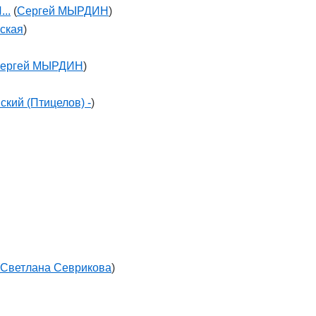
..
(
Сергей МЫРДИН
)
ская
)
ергей МЫРДИН
)
ский (Птицелов) -
)
Светлана Севрикова
)