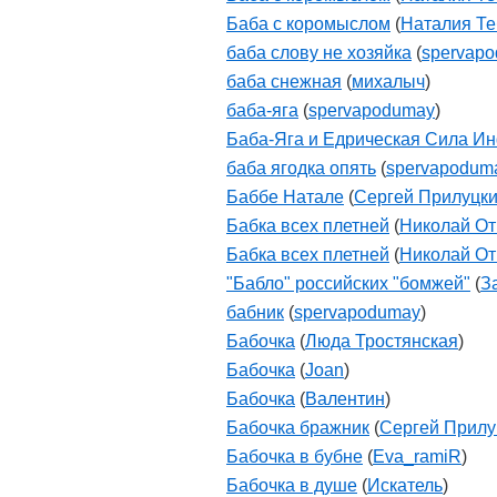
Баба с коромыслом
(
Наталия Те
баба слову не хозяйка
(
spervap
баба снежная
(
михалыч
)
баба-яга
(
spervapodumay
)
Баба-Яга и Едрическая Сила И
баба ягодка опять
(
spervapodum
Баббе Натале
(
Сергей Прилуцк
Бабка всех плетней
(
Николай О
Бабка всех плетней
(
Николай О
"Бабло" российских "бомжей"
(
З
бабник
(
spervapodumay
)
Бабочка
(
Люда Тростянская
)
Бабочка
(
Joan
)
Бабочка
(
Валентин
)
Бабочка бражник
(
Сергей Прилу
Бабочка в бубне
(
Eva_ramiR
)
Бабочка в душе
(
Искатель
)