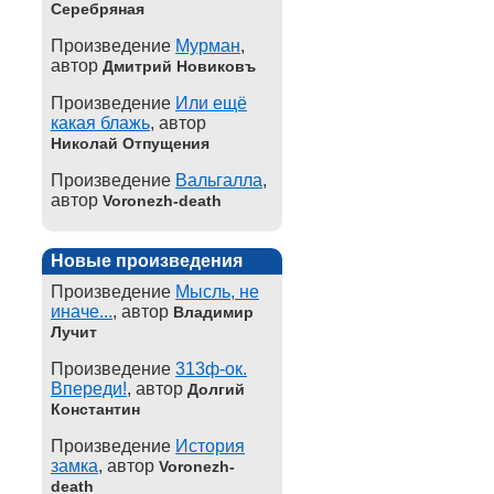
Серебряная
Произведение
Мурман
,
автор
Дмитрий Новиковъ
Произведение
Или ещё
какая блажь
, автор
Николай Отпущения
Произведение
Вальгалла
,
автор
Voronezh-death
Новые произведения
Произведение
Мысль, не
иначе...
, автор
Владимир
Лучит
Произведение
313ф-ок.
Впереди!
, автор
Долгий
Константин
Произведение
История
замка
, автор
Voronezh-
death