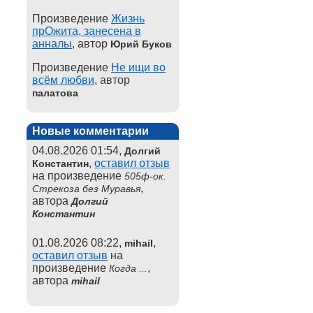
Произведение
Жизнь
прОжита, занесена в
анналы
, автор
Юрий Буков
Произведение
Не ищи во
всём любви
, автор
палатова
Новые комментарии
04.08.2026 01:54,
Долгий
,
оставил отзыв
Константин
на произведение
505ф-ок.
,
Стрекоза без Муравья
автора
Долгий
Константин
01.08.2026 08:22,
,
mihail
оставил отзыв
на
произведение
,
Когда ...
автора
mihail