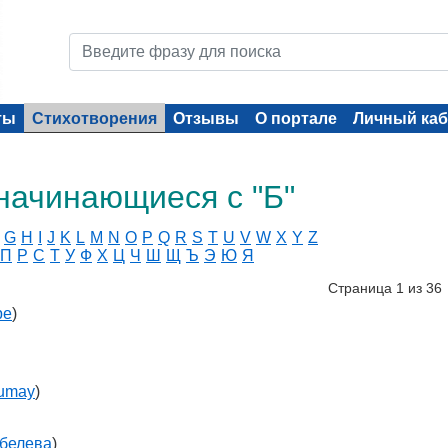
ты
Стихотворения
Отзывы
О портале
Личный каб
начинающиеся с "Б"
G
H
I
J
K
L
M
N
O
P
Q
R
S
T
U
V
W
X
Y
Z
П
Р
С
Т
У
Ф
Х
Ц
Ч
Ш
Щ
Ъ
Э
Ю
Я
Страница 1 из 36
ре
)
umay
)
белева
)