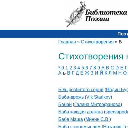
Поэ
Главная
»
Стихотворения
»
Б
Стихотворения 
*
0
1
2
3
4
5
6
7
8
9
A
B
C
D
E
F
А
В
Г
Д
Е
Ж
З
И
Й
К
Л
М
Н
О
Б
Бiль розбитого серця
(
Надин Бу
Баба-дрожь
(
Vik Starikov
)
Бабай
(
Галина Митрофанова
)
Баба каждая должна
(
spervapod
Баба Маша
(
Минин С.В.
)
Баба с коромыслом
(
Наталия Те