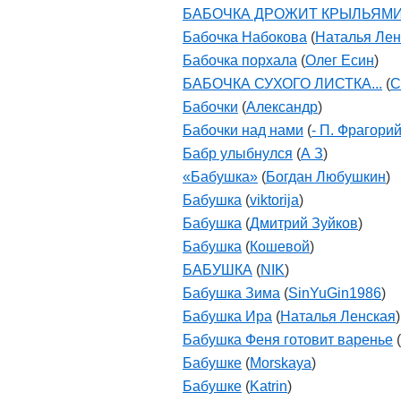
БАБОЧКА ДРОЖИТ КРЫЛЬЯМИ.
Бабочка Набокова
(
Наталья Лен
Бабочка порхала
(
Олег Есин
)
БАБОЧКА СУХОГО ЛИСТКА...
(
С
Бабочки
(
Александр
)
Бабочки над нами
(
- П. Фрагорий
Бабр улыбнулся
(
А З
)
«Бабушка»
(
Богдан Любушкин
)
Бабушка
(
viktorija
)
Бабушка
(
Дмитрий Зуйков
)
Бабушка
(
Кошевой
)
БАБУШКА
(
NIK
)
Бабушка Зима
(
SinYuGin1986
)
Бабушка Ира
(
Наталья Ленская
)
Бабушка Феня готовит варенье
(
Бабушке
(
Morskaya
)
Бабушке
(
Katrin
)