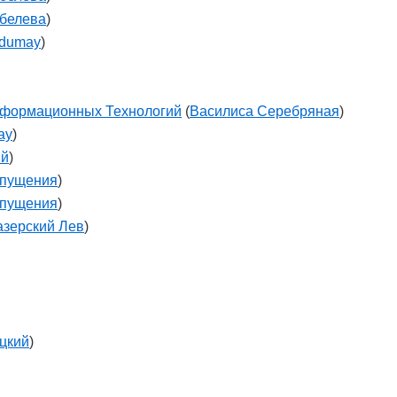
белева
)
odumay
)
нформационных Технологий
(
Василиса Серебряная
)
ay
)
ий
)
тпущения
)
тпущения
)
азерский Лев
)
цкий
)