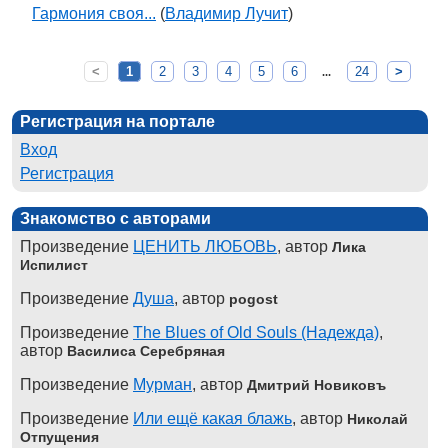
Гармония своя...
(
Владимир Лучит
)
<
1
2
3
4
5
6
24
>
...
Регистрация на портале
Вход
Регистрация
Знакомство с авторами
Произведение
ЦЕНИТЬ ЛЮБОВЬ
, автор
Лика
Испилист
Произведение
Душа
, автор
pogost
Произведение
The Blues of Old Souls (Надежда)
,
автор
Василиса Серебряная
Произведение
Мурман
, автор
Дмитрий Новиковъ
Произведение
Или ещё какая блажь
, автор
Николай
Отпущения