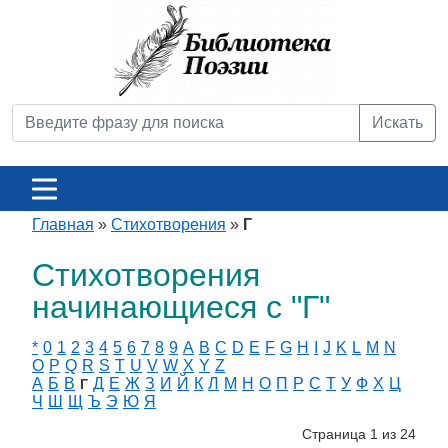
Искать
Главная
»
Стихотворения
»
Г
Стихотворения
начинающиеся с "Г"
*
0
1
2
3
4
5
6
7
8
9
A
B
C
D
E
F
G
H
I
J
K
L
M
N
O
P
Q
R
S
T
U
V
W
X
Y
Z
А
Б
В
Д
Е
Ж
З
И
Й
К
Л
М
Н
О
П
Р
С
Т
У
Ф
Х
Ц
Г
Ч
Ш
Щ
Ъ
Э
Ю
Я
Страница 1 из 24