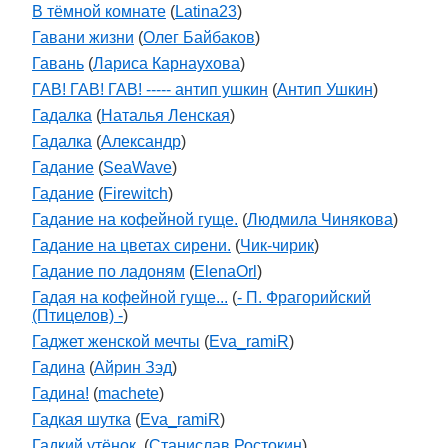
В тёмной комнате
(
Latina23
)
Гавани жизни
(
Олег Байбаков
)
Гавань
(
Лариса Карнаухова
)
ГАВ! ГАВ! ГАВ! ----- антип ушкин
(
Антип Ушкин
)
Гадалка
(
Наталья Ленская
)
Гадалка
(
Александр
)
Гадание
(
SeaWave
)
Гадание
(
Firewitch
)
Гадание на кофейной гуще.
(
Людмила Чинякова
)
Гадание на цветах сирени.
(
Чик-чирик
)
Гадание по ладоням
(
ElenaOrl
)
Гадая на кофейной гуще...
(
- П. Фрагорийский
(Птицелов) -
)
Гаджет женской мечты
(
Eva_ramiR
)
Гадина
(
Айрин Зэд
)
Гадина!
(
machete
)
Гадкая шутка
(
Eva_ramiR
)
Гадкий утёнок.
(
Станислав Ростокин
)