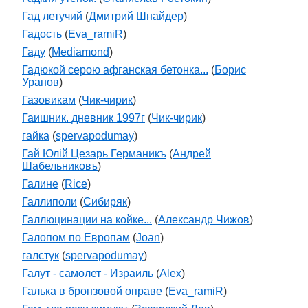
Гад летучий
(
Дмитрий Шнайдер
)
Гадость
(
Eva_ramiR
)
Гаду
(
Mediamond
)
Гадюкой серою афганская бетонка...
(
Борис
Уранов
)
Газовикам
(
Чик-чирик
)
Гаишник. дневник 1997г
(
Чик-чирик
)
гайка
(
spervapodumay
)
Гай Юлiй Цезарь Германикъ
(
Андрей
Шабельниковъ
)
Галине
(
Rice
)
Галлиполи
(
Cибиряк
)
Галлюцинации на койке...
(
Александр Чижов
)
Галопом по Европам
(
Joan
)
галстук
(
spervapodumay
)
Галут - самолет - Израиль
(
Alex
)
Галька в бронзовой оправе
(
Eva_ramiR
)