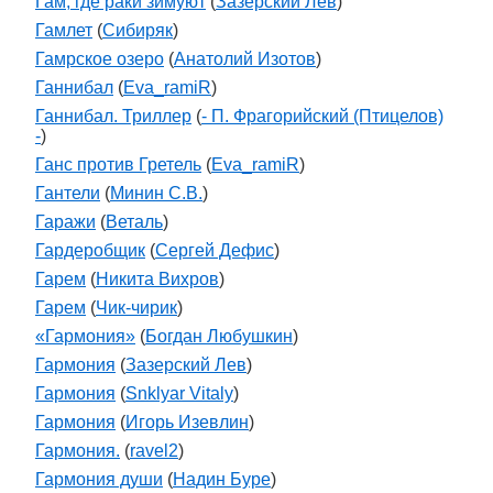
Гам, где раки зимуют
(
Зазерский Лев
)
Гамлет
(
Cибиряк
)
Гамрское озеро
(
Анатолий Изотов
)
Ганнибал
(
Eva_ramiR
)
Ганнибал. Триллер
(
- П. Фрагорийский (Птицелов)
-
)
Ганс против Гретель
(
Eva_ramiR
)
Гантели
(
Минин С.В.
)
Гаражи
(
Веталь
)
Гардеробщик
(
Сергей Дефис
)
Гарем
(
Никита Вихров
)
Гарем
(
Чик-чирик
)
«Гармония»
(
Богдан Любушкин
)
Гармония
(
Зазерский Лев
)
Гармония
(
Snklyar Vitaly
)
Гармония
(
Игорь Изевлин
)
Гармония.
(
ravel2
)
Гармония души
(
Надин Буре
)