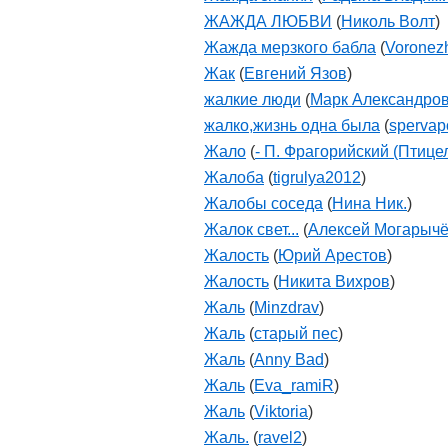
ЖАЖДА ЛЮБВИ
(
Николь Волт
)
Жажда мерзкого бабла
(
Voronez
Жак
(
Евгений Язов
)
жалкие люди
(
Марк Александро
жалко,жизнь одна была
(
sperva
Жало
(
- П. Фрагорийский (Птицел
Жалоба
(
tigrulya2012
)
Жалобы соседа
(
Нина Ник.
)
Жалок свет...
(
Алексей Могарыч
Жалость
(
Юрий Арестов
)
Жалость
(
Никита Вихров
)
Жаль
(
Minzdrav
)
Жаль
(
старый пес
)
Жаль
(
Anny Bad
)
Жаль
(
Eva_ramiR
)
Жаль
(
Viktoria
)
Жаль.
(
ravel2
)