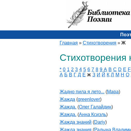
Поэ
Главная
»
Стихотворения
»
Ж
Стихотворения 
*
0
1
2
3
4
5
6
7
8
9
A
B
C
D
E
F
А
Б
В
Г
Д
Е
З
И
Й
К
Л
М
Н
О
Ж
Жадно пила я лето...
(
Мара
)
Жажда
(
greenlover
)
Жажда.
(
Олег Галайдин
)
Жажда.
(
Анна Ксиэль
)
Жажда знаний
(
Dariy
)
Жажда знания
(
Радына Владим