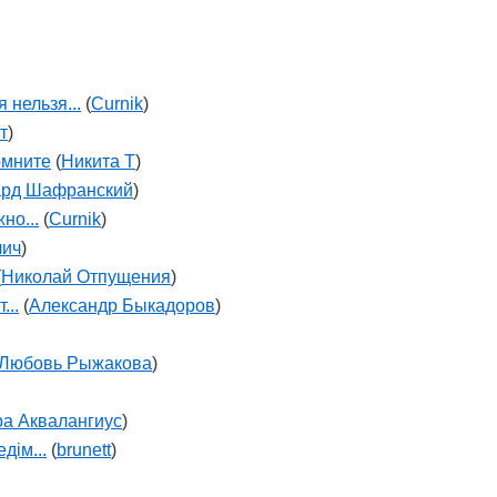
 нельзя...
(
Curnik
)
т
)
омните
(
Никита Т
)
ард Шафранский
)
но...
(
Curnik
)
лич
)
(
Николай Отпущения
)
...
(
Александр Быкадоров
)
Любовь Рыжакова
)
ра Аквалангиус
)
дім...
(
brunett
)