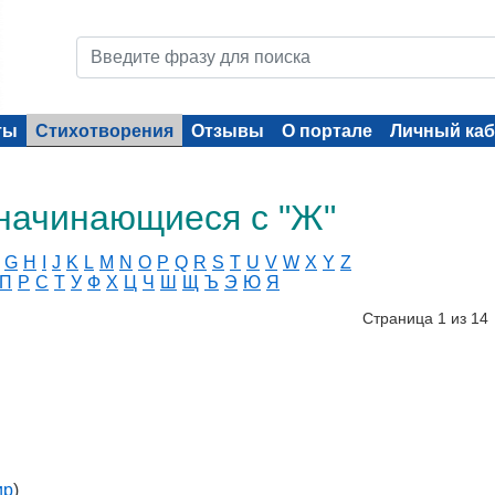
ты
Стихотворения
Отзывы
О портале
Личный каб
начинающиеся с "Ж"
G
H
I
J
K
L
M
N
O
P
Q
R
S
T
U
V
W
X
Y
Z
П
Р
С
Т
У
Ф
Х
Ц
Ч
Ш
Щ
Ъ
Э
Ю
Я
Страница 1 из 14
ир
)