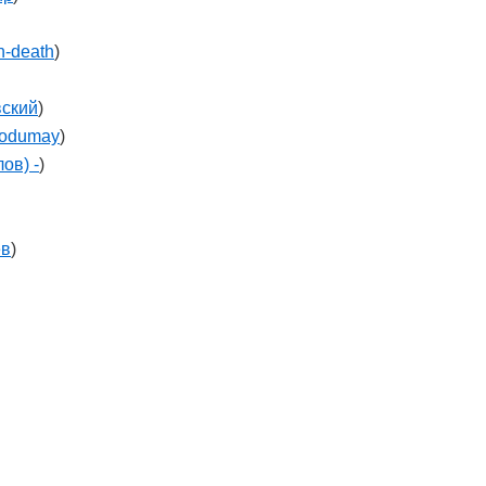
h-death
)
вский
)
podumay
)
ов) -
)
ёв
)