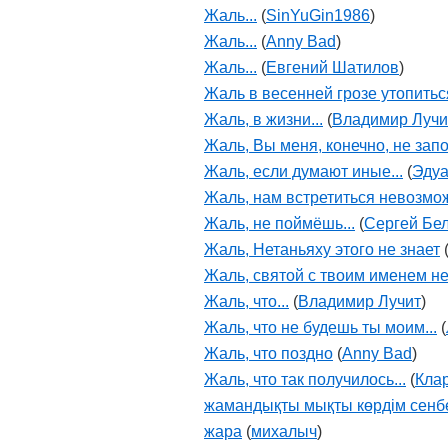
Жаль...
(
SinYuGin1986
)
Жаль...
(
Anny Bad
)
Жаль...
(
Евгений Шатилов
)
Жаль в весенней грозе утопиться
Жаль, в жизни...
(
Владимир Лучи
Жаль, Вы меня, конечно, не зап
Жаль, если думают иные...
(
Эду
Жаль, нам встретиться невозмож
Жаль, не поймёшь...
(
Сергей Бе
Жаль, Нетаньяху этого не знает
Жаль, святой с твоим именем нет
Жаль, что...
(
Владимир Лучит
)
Жаль, что не будешь ты моим...
(
Жаль, что поздно
(
Anny Bad
)
Жаль, что так получилось...
(
Кла
жамандықты мықты көрдім сенбе
жара
(
михалыч
)