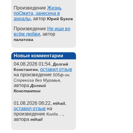
Произведение
Жизнь
прОжита, занесена в
анналы
, автор
Юрий Буков
Произведение
Не ищи во
всём любви
, автор
палатова
Новые комментарии
04.08.2026 01:54,
Долгий
,
оставил отзыв
Константин
на произведение
505ф-ок.
,
Стрекоза без Муравья
автора
Долгий
Константин
01.08.2026 08:22,
,
mihail
оставил отзыв
на
произведение
,
Когда ...
автора
mihail