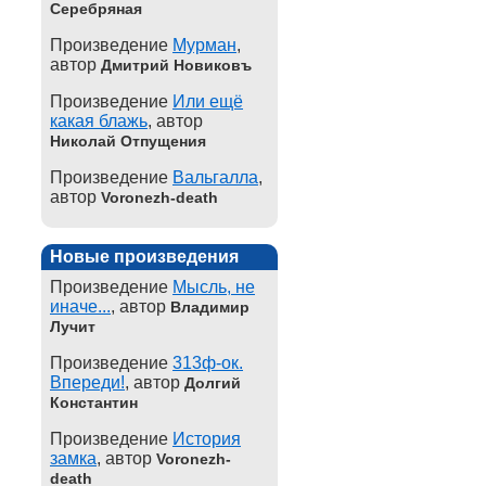
Серебряная
Произведение
Мурман
,
автор
Дмитрий Новиковъ
Произведение
Или ещё
какая блажь
, автор
Николай Отпущения
Произведение
Вальгалла
,
автор
Voronezh-death
Новые произведения
Произведение
Мысль, не
иначе...
, автор
Владимир
Лучит
Произведение
313ф-ок.
Впереди!
, автор
Долгий
Константин
Произведение
История
замка
, автор
Voronezh-
death