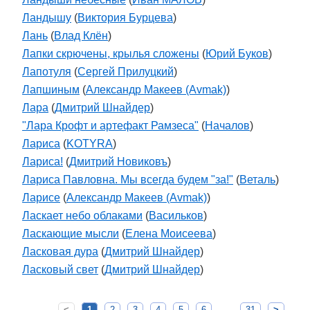
Ландышу
(
Виктория Бурцева
)
Лань
(
Влад Клён
)
Лапки скрючены, крылья сложены
(
Юрий Буков
)
Лапотуля
(
Сергей Прилуцкий
)
Лапшиным
(
Александр Макеев (Avmak)
)
Лара
(
Дмитрий Шнайдер
)
"Лара Крофт и артефакт Рамзеса"
(
Началов
)
Лариса
(
KOTYRA
)
Лариса!
(
Дмитрий Новиковъ
)
Лариса Павловна. Мы всегда будем "за!"
(
Веталь
)
Ларисе
(
Александр Макеев (Avmak)
)
Ласкает небо облаками
(
Васильков
)
Ласкающие мысли
(
Елена Моисеева
)
Ласковая дура
(
Дмитрий Шнайдер
)
Ласковый свет
(
Дмитрий Шнайдер
)
<
1
2
3
4
5
6
31
>