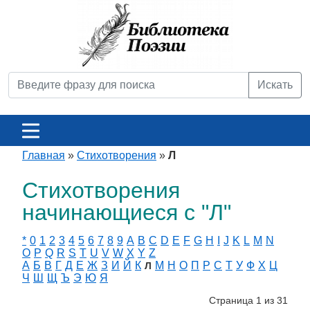
Искать
Главная
»
Стихотворения
»
Л
Стихотворения
начинающиеся с "Л"
*
0
1
2
3
4
5
6
7
8
9
A
B
C
D
E
F
G
H
I
J
K
L
M
N
O
P
Q
R
S
T
U
V
W
X
Y
Z
А
Б
В
Г
Д
Е
Ж
З
И
Й
К
М
Н
О
П
Р
С
Т
У
Ф
Х
Ц
Л
Ч
Ш
Щ
Ъ
Э
Ю
Я
Страница 1 из 31