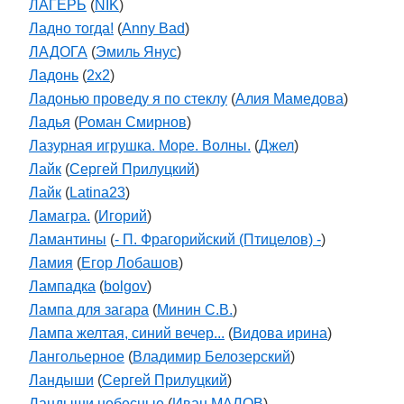
ЛАГЕРЬ
(
NIK
)
Ладно тогда!
(
Anny Bad
)
ЛАДОГА
(
Эмиль Янус
)
Ладонь
(
2x2
)
Ладонью проведу я по стеклу
(
Алия Мамедова
)
Ладья
(
Роман Смирнов
)
Лазурная игрушка. Море. Волны.
(
Джел
)
Лайк
(
Сергей Прилуцкий
)
Лайк
(
Latina23
)
Ламагра.
(
Игорий
)
Ламантины
(
- П. Фрагорийский (Птицелов) -
)
Ламия
(
Егор Лобашов
)
Лампадка
(
bolgov
)
Лампа для загара
(
Минин С.В.
)
Лампа желтая, синий вечер...
(
Видова ирина
)
Лангольерное
(
Владимир Белозерский
)
Ландыши
(
Сергей Прилуцкий
)
Ландыши небесные
(
Иван МАЛОВ
)