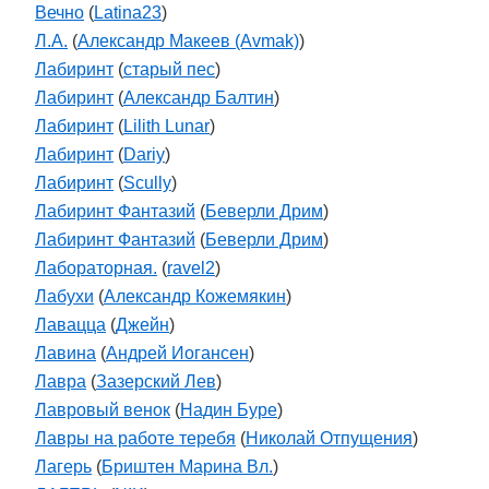
Вечно
(
Latina23
)
Л.А.
(
Александр Макеев (Avmak)
)
Лабиринт
(
старый пес
)
Лабиринт
(
Александр Балтин
)
Лабиринт
(
Lilith Lunar
)
Лабиринт
(
Dariy
)
Лабиринт
(
Scully
)
Лабиринт Фантазий
(
Беверли Дрим
)
Лабиринт Фантазий
(
Беверли Дрим
)
Лабораторная.
(
ravel2
)
Лабухи
(
Александр Кожемякин
)
Лавацца
(
Джейн
)
Лавина
(
Андрей Иогансен
)
Лавра
(
Зазерский Лев
)
Лавровый венок
(
Надин Буре
)
Лавры на работе теребя
(
Николай Отпущения
)
Лагерь
(
Бриштен Марина Вл.
)