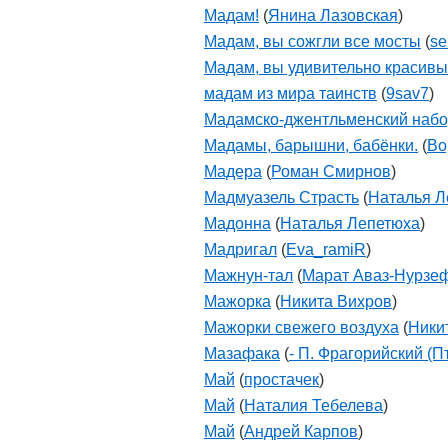
Мадам!
(
Янина Лазовская
)
Мадам, вы сожгли все мосты
(
se
Мадам, вы удивительно красивы 
мадам из мира таинств
(
9sav7
)
Мадамско-джентльменский наб
Мадамы, барышни, бабёнки.
(
Во
Мадера
(
Роман Смирнов
)
Мадмуазель Страсть
(
Наталья Л
Мадонна
(
Наталья Лепетюха
)
Мадригал
(
Eva_ramiR
)
Мажнун-тал
(
Марат Аваз-Нурзе
Мажорка
(
Никита Вихров
)
Мажорки свежего воздуха
(
Ники
Мазафака
(
- П. Фрагорийский (П
Май
(
простачек
)
Май
(
Наталия Тебелева
)
Май
(
Андрей Карпов
)