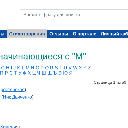
ты
Стихотворения
Отзывы
О портале
Личный каб
начинающиеся с "М"
G
H
I
J
K
L
M
N
O
P
Q
R
S
T
U
V
W
X
Y
Z
П
Р
С
Т
У
Ф
Х
Ц
Ч
Ш
Щ
Ъ
Э
Ю
Я
Страница 1 из 59
ростянская
)
т
(
Ник Дьяченко
)
 Хиневич
)