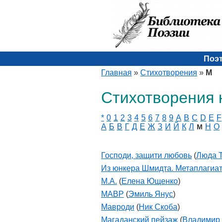
Поэ
Главная
»
Стихотворения
»
М
Стихотворения 
*
0
1
2
3
4
5
6
7
8
9
A
B
C
D
E
F
А
Б
В
Г
Д
Е
Ж
З
И
Й
К
Л
Н
О
М
Господи, защити любовь
(
Люда Т
Из юнкера Шмидта. Метаплагиа
М.А.
(
Елена Ющенко
)
МАВР
(
Эмиль Янус
)
Мавроди
(
Ник Скоба
)
Магаданский пейзаж
(
Владимир