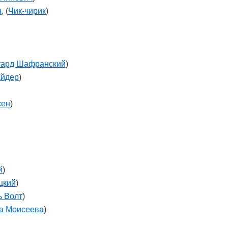
,
(
Чик-чирик
)
уард Шафранский
)
айдер
)
сен
)
й
)
цкий
)
ь Волт
)
а Моисеева
)