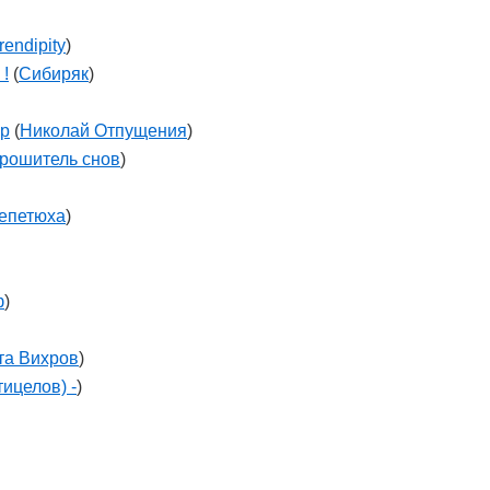
rendipity
)
!
(
Cибиряк
)
ор
(
Николай Отпущения
)
рошитель снов
)
епетюха
)
ф
)
та Вихров
)
тицелов) -
)