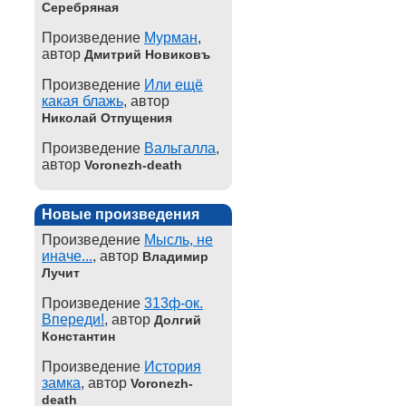
Серебряная
Произведение
Мурман
,
автор
Дмитрий Новиковъ
Произведение
Или ещё
какая блажь
, автор
Николай Отпущения
Произведение
Вальгалла
,
автор
Voronezh-death
Новые произведения
Произведение
Мысль, не
иначе...
, автор
Владимир
Лучит
Произведение
313ф-ок.
Впереди!
, автор
Долгий
Константин
Произведение
История
замка
, автор
Voronezh-
death