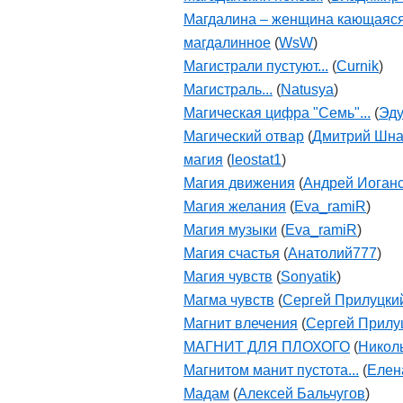
Магдалина – женщина кающаяся
магдалинное
(
WsW
)
Магистрали пустуют...
(
Curnik
)
Магистраль...
(
Natusya
)
Магическая цифра "Семь"...
(
Эд
Магический отвар
(
Дмитрий Шн
магия
(
leostat1
)
Магия движения
(
Андрей Иоган
Магия желания
(
Eva_ramiR
)
Магия музыки
(
Eva_ramiR
)
Магия счастья
(
Aнатолий777
)
Магия чувств
(
Sonyatik
)
Магма чувств
(
Сергей Прилуцки
Магнит влечения
(
Сергей Прилу
МАГНИТ ДЛЯ ПЛОХОГО
(
Никол
Магнитом манит пустота...
(
Елен
Мадам
(
Алексей Бальчугов
)