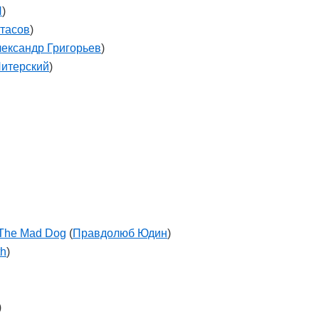
Я
)
тасов
)
ександр Григорьев
)
Питерский
)
 The Mad Dog
(
Правдолюб Юдин
)
th
)
)