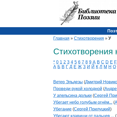
Поэ
Главная
»
Стихотворения
»
У
Стихотворения 
*
0
1
2
3
4
5
6
7
8
9
A
B
C
D
E
F
А
Б
В
Г
Д
Е
Ж
З
И
Й
К
Л
М
Н
О
Ветер Эльдезы
(
Дмитрий Новик
Проведи рукой холодной
(
Андре
У апельсина дольки
(
Сергей При
Убегает небо голубым огнём...
(
А
Убегание
(
Сергей Прилуцкий
)
Убегают клавиши от пальцев ...
(