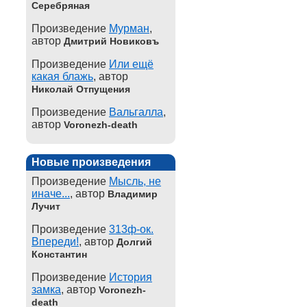
Серебряная
Произведение
Мурман
,
автор
Дмитрий Новиковъ
Произведение
Или ещё
какая блажь
, автор
Николай Отпущения
Произведение
Вальгалла
,
автор
Voronezh-death
Новые произведения
Произведение
Мысль, не
иначе...
, автор
Владимир
Лучит
Произведение
313ф-ок.
Впереди!
, автор
Долгий
Константин
Произведение
История
замка
, автор
Voronezh-
death