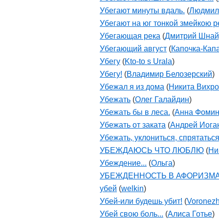
Убегают минуты вдаль.
(
Людмил
Убегают на юг тонкой змейкою р
Убегающая река
(
Дмитрий Шнай
Убегающий август
(
Капочка-Кап
Убегу
(
Kto-to s Urala
)
Убегу!
(
Владимир Белозерский
)
Убежал я из дома
(
Никита Вихр
Убежать
(
Олег Галайдин
)
Убежать бы в леса.
(
Анна Фоми
Убежать от заката
(
Андрей Иога
Убежать, уклониться, спрятаться.
УБЕЖДАЮСЬ ЧТО ЛЮБЛЮ
(
Ни
Убеждение...
(
Ольга
)
УБЕЖДЕННОСТЬ В АФОРИЗМАХ
убей
(
welkin
)
Убей-или будешь убит!
(
Voronezh
Убей свою боль...
(
Алиса Готье
)