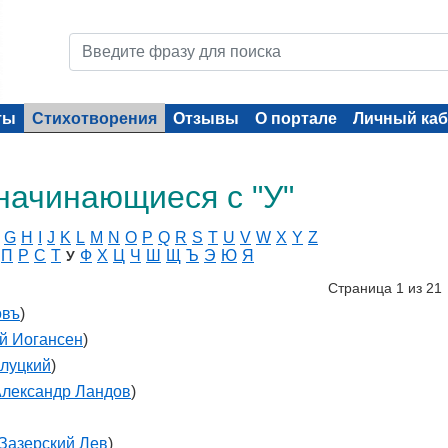
ты
Стихотворения
Отзывы
О портале
Личный каб
начинающиеся с "У"
G
H
I
J
K
L
M
N
O
P
Q
R
S
T
U
V
W
X
Y
Z
П
Р
С
Т
Ф
Х
Ц
Ч
Ш
Щ
Ъ
Э
Ю
Я
У
Страница 1 из 21
овъ
)
й Иогансен
)
луцкий
)
лександр Ландов
)
Зазерский Лев
)