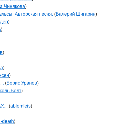
а Чинякова
)
ельсы. Авторская песня.
(
Валерий Шигарин
)
дер
)
а
)
ов
)
на
)
нсен
)
..
(
Борис Уранов
)
коль Волт
)
...
(
ablomfeis
)
-death
)