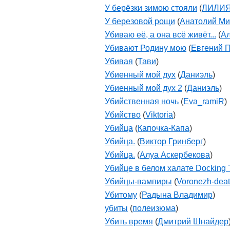
У берёзки зимою стояли
(
ЛИЛИ
У березовой рощи
(
Анатолий Ми
Убиваю её, а она всё живёт...
(
Ал
Убивают Родину мою
(
Евгений 
Убивая
(
Тави
)
Убиенный мой дух
(
Даниэль
)
Убиенный мой дух 2
(
Даниэль
)
Убийственная ночь
(
Eva_ramiR
)
Убийство
(
Viktoria
)
Убийца
(
Капочка-Капа
)
Убийца.
(
Виктор Гринберг
)
Убийца.
(
Алуа Аскербекова
)
Убийце в белом халате Docking
Убийцы-вампиры
(
Voronezh-dea
Убитому
(
Радына Владимир
)
убиты
(
полеизюма
)
Убить время
(
Дмитрий Шнайдер