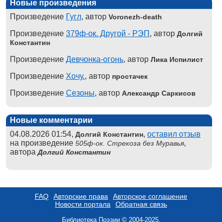
Новые произведения
Произведение
Гугл
, автор
Voronezh-death
Произведение
379ф-ок. Другой - РЭП
, автор
Долгий
Константин
Произведение
Девчонка-огонь
, автор
Лика Испилист
Произведение
Хочу.
, автор
простачек
Произведение
Сезоны
, автор
Александр Саркисов
Новые комментарии
04.08.2026 01:54,
,
оставил отзыв
Долгий Константин
на произведение
,
505ф-ок. Стрекоза без Муравья
автора
Долгий Константин
FAQ
Авторские права
Авторское соглашение
Новости портала
Обратная связь
Библиотека Поэзии © 2004-2025.