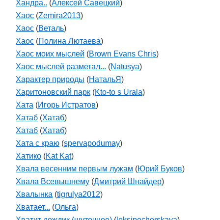
Хандра..
(
Алексей Савецкий
)
Хаос
(
Zemira2013
)
Хаос
(
Веталь
)
Хаос
(
Полина Лютаева
)
Хаос моих мыслей
(
Brown Evans Chris
)
Хаос мыслей разметал...
(
Natusya
)
Характер природы
(
НатальЯ
)
Харитоновский парк
(
Kto-to s Urala
)
Хата
(
Игорь Истратов
)
Хатаб
(
Хатаб
)
Хатаб
(
Хатаб
)
Хата с краю
(
spervapodumay
)
Хатико
(
Kat Kat
)
Хвала весенним первым лужам
(
Юрий Буков
)
Хвала Всевышнему
(
Дмитрий Шнайдер
)
Хвалынка
(
tigrulya2012
)
Хватает...
(
Ольга
)
Хватит дождик (шуточное)
(
leksipechorskaya
)