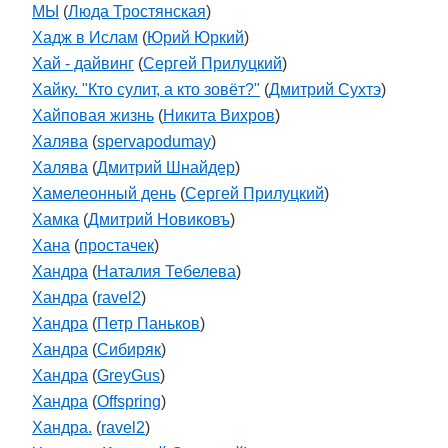
МЫ
(
Люда Тростянская
)
Хадж в Ислам
(
Юрий Юркий
)
Хай - дайвинг
(
Сергей Прилуцкий
)
Хайку. "Кто сулит, а кто зовёт?"
(
Дмитрий Сухтэ
)
Хайповая жизнь
(
Никита Вихров
)
Халява
(
spervapodumay
)
Халява
(
Дмитрий Шнайдер
)
Хамелеонный день
(
Сергей Прилуцкий
)
Хамка
(
Дмитрий Новиковъ
)
Хана
(
простачек
)
Хандра
(
Наталия Тебелева
)
Хандра
(
ravel2
)
Хандра
(
Петр Паньков
)
Хандра
(
Cибиряк
)
Хандра
(
GreyGus
)
Хандра
(
Offspring
)
Хандра.
(
ravel2
)