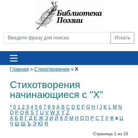
Искать
Главная
»
Стихотворения
»
Х
Стихотворения
начинающиеся с "Х"
*
0
1
2
3
4
5
6
7
8
9
A
B
C
D
E
F
G
H
I
J
K
L
M
N
O
P
Q
R
S
T
U
V
W
X
Y
Z
А
Б
В
Г
Д
Е
Ж
З
И
Й
К
Л
М
Н
О
П
Р
С
Т
У
Ф
Ц
Х
Ч
Ш
Щ
Ъ
Э
Ю
Я
Страница 1 из 10