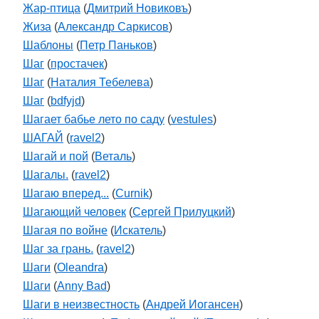
Жар-птица
(
Дмитрий Новиковъ
)
Жиза
(
Александр Саркисов
)
Шаблоны
(
Петр Паньков
)
Шаг
(
простачек
)
Шаг
(
Наталия Тебелева
)
Шаг
(
bdfyjd
)
Шагает бабье лето по саду
(
vestules
)
ШАГАЙ
(
ravel2
)
Шагай и пой
(
Веталь
)
Шагалы.
(
ravel2
)
Шагаю вперед...
(
Curnik
)
Шагающий человек
(
Сергей Прилуцкий
)
Шагая по войне
(
Искатель
)
Шаг за грань.
(
ravel2
)
Шаги
(
Oleandra
)
Шаги
(
Anny Bad
)
Шаги в неизвестность
(
Андрей Иогансен
)