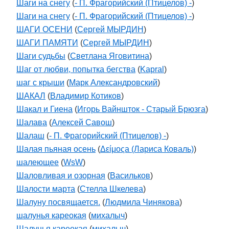
Шаги на снегу
(
- П. Фрагорийский (Птицелов) -
)
Шаги на снегу
(
- П. Фрагорийский (Птицелов) -
)
ШАГИ ОСЕНИ
(
Сергей МЫРДИН
)
ШАГИ ПАМЯТИ
(
Сергей МЫРДИН
)
Шаги судьбы
(
Светлана Яговитина
)
Шаг от любви, попытка бегства
(
Kapral
)
шаг с крыши
(
Марк Александровский
)
ШАКАЛ
(
Владимир Котиков
)
Шакал и Гиена
(
Игорь Вайншток - Старый Брюзга
)
Шалава
(
Алексей Савош
)
Шалаш
(
- П. Фрагорийский (Птицелов) -
)
Шалая пьяная осень
(
Δείμοςа (Лариса Коваль)
)
шалеющее
(
WsW
)
Шаловливая и озорная
(
Васильков
)
Шалости марта
(
Стелла Шкелева
)
Шалуну посвящается.
(
Людмила Чинякова
)
шалунья кареокая
(
михалыч
)
Шалунья кареокая
(
михалыч
)