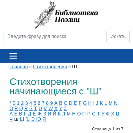
Искать
Главная
»
Стихотворения
»
Ш
Стихотворения
начинающиеся с "Ш"
*
0
1
2
3
4
5
6
7
8
9
A
B
C
D
E
F
G
H
I
J
K
L
M
N
O
P
Q
R
S
T
U
V
W
X
Y
Z
А
Б
В
Г
Д
Е
Ж
З
И
Й
К
Л
М
Н
О
П
Р
С
Т
У
Ф
Х
Ц
Ч
Щ
Ъ
Э
Ю
Я
Ш
Страница 1 из 7