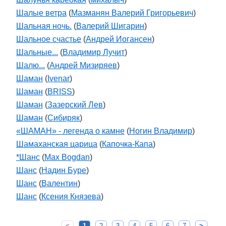
Шалые ветра
(
Мазманян Валерий Григорьевич
)
Шальная ночь.
(
Валерий Шигарин
)
Шальное счастье
(
Андрей Иогансен
)
Шальные...
(
Владимир Лучит
)
Шалю...
(
Андрей Мизиряев
)
Шаман
(
Ivenar
)
Шаман
(
BRISS
)
Шаман
(
Зазерский Лев
)
Шаман
(
Cибиряк
)
«ШАМАН» - легенда о камне
(
Ногин Владимир
)
Шамаханская царица
(
Капочка-Капа
)
*Шанс
(
Max Bogdan
)
Шанс
(
Надин Буре
)
Шанс
(
Валентин
)
Шанс
(
Ксения Князева
)
<
1
2
3
4
5
6
7
>