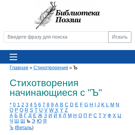
Искать
Главная
»
Стихотворения
»
Ъ
Стихотворения
начинающиеся с "Ъ"
*
0
1
2
3
4
5
6
7
8
9
A
B
C
D
E
F
G
H
I
J
K
L
M
N
O
P
Q
R
S
T
U
V
W
X
Y
Z
А
Б
В
Г
Д
Е
Ж
З
И
Й
К
Л
М
Н
О
П
Р
С
Т
У
Ф
Х
Ц
Ч
Ш
Щ
Э
Ю
Я
Ъ
Ъ
(
Веталь
)