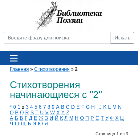
Искать
Главная
»
Стихотворения
»
2
Стихотворения
начинающиеся с "2"
*
0
1
3
4
5
6
7
8
9
A
B
C
D
E
F
G
H
I
J
K
L
M
N
2
O
P
Q
R
S
T
U
V
W
X
Y
Z
А
Б
В
Г
Д
Е
Ж
З
И
Й
К
Л
М
Н
О
П
Р
С
Т
У
Ф
Х
Ц
Ч
Ш
Щ
Ъ
Э
Ю
Я
Страница 1 из 3