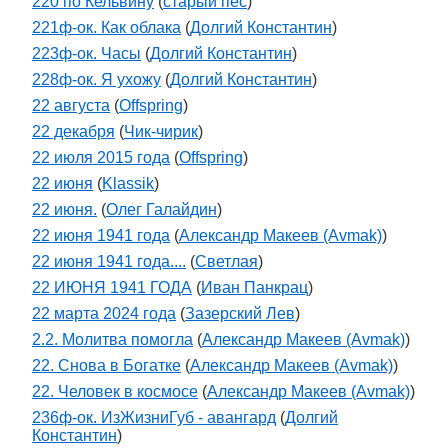
220 по Кельвину
(
старый пес
)
221ф-ок. Как облака
(
Долгий Константин
)
223ф-ок. Часы
(
Долгий Константин
)
228ф-ок. Я ухожу
(
Долгий Константин
)
22 августа
(
Offspring
)
22 декабря
(
Чик-чирик
)
22 июля 2015 года
(
Offspring
)
22 июня
(
Klassik
)
22 июня.
(
Олег Галайдин
)
22 июня 1941 года
(
Александр Макеев (Avmak)
)
22 июня 1941 года....
(
Светлая
)
22 ИЮНЯ 1941 ГОДА
(
Иван Панкрац
)
22 марта 2024 года
(
Зазерский Лев
)
2.2. Молитва помогла
(
Александр Макеев (Avmak)
)
22. Снова в Богатке
(
Александр Макеев (Avmak)
)
22. Человек в космосе
(
Александр Макеев (Avmak)
)
236ф-ок. ИзЖизниГуб - авангард
(
Долгий
Константин
)