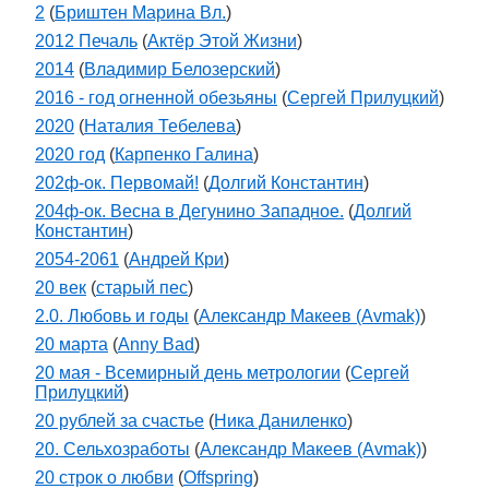
2
(
Бриштен Марина Вл.
)
2012 Печаль
(
Актёр Этой Жизни
)
2014
(
Владимир Белозерский
)
2016 - год огненной обезьяны
(
Сергей Прилуцкий
)
2020
(
Наталия Тебелева
)
2020 год
(
Карпенко Галина
)
202ф-ок. Первомай!
(
Долгий Константин
)
204ф-ок. Весна в Дегунино Западное.
(
Долгий
Константин
)
2054-2061
(
Андрей Кри
)
20 век
(
старый пес
)
2.0. Любовь и годы
(
Александр Макеев (Avmak)
)
20 марта
(
Anny Bad
)
20 мая - Всемирный день метрологии
(
Сергей
Прилуцкий
)
20 рублей за счастье
(
Ника Даниленко
)
20. Сельхозработы
(
Александр Макеев (Avmak)
)
20 строк о любви
(
Offspring
)