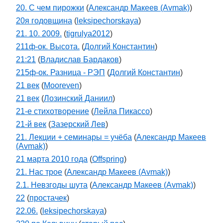
20. С чем пирожки
(
Александр Макеев (Avmak)
)
20я годовщина
(
leksipechorskaya
)
21. 10. 2009.
(
tigrulya2012
)
211ф-ок. Высота.
(
Долгий Константин
)
21:21
(
Владислав Бардаков
)
215ф-ок. Разница - РЭП
(
Долгий Константин
)
21 век
(
Mooreven
)
21 век
(
Лозинский Даниил
)
21-е стихотворение
(
Лейла Пикассо
)
21-й век
(
Зазерский Лев
)
21. Лекции + семинары = учёба
(
Александр Макеев
(Avmak)
)
21 марта 2010 года
(
Offspring
)
21. Нас трое
(
Александр Макеев (Avmak)
)
2.1. Невзгоды шута
(
Александр Макеев (Avmak)
)
22
(
простачек
)
22.06.
(
leksipechorskaya
)