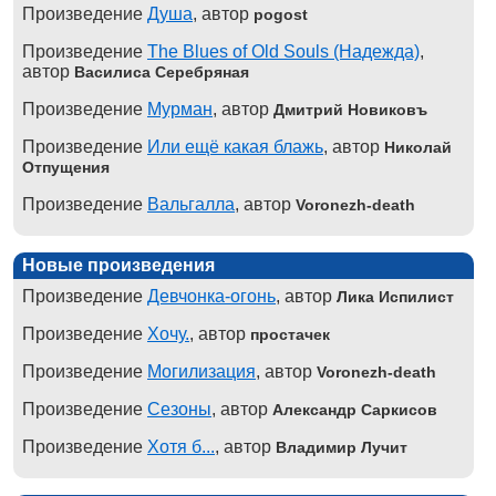
Произведение
Душа
, автор
pogost
Произведение
The Blues of Old Souls (Надежда)
,
автор
Василиса Серебряная
Произведение
Мурман
, автор
Дмитрий Новиковъ
Произведение
Или ещё какая блажь
, автор
Николай
Отпущения
Произведение
Вальгалла
, автор
Voronezh-death
Новые произведения
Произведение
Девчонка-огонь
, автор
Лика Испилист
Произведение
Хочу.
, автор
простачек
Произведение
Могилизация
, автор
Voronezh-death
Произведение
Сезоны
, автор
Александр Саркисов
Произведение
Хотя б...
, автор
Владимир Лучит