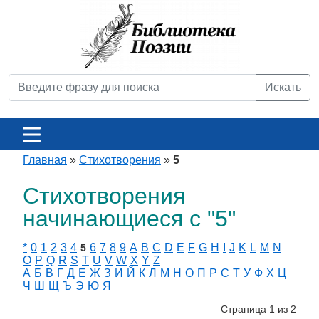
Искать
Главная
»
Стихотворения
»
5
Стихотворения
начинающиеся с "5"
*
0
1
2
3
4
6
7
8
9
A
B
C
D
E
F
G
H
I
J
K
L
M
N
5
O
P
Q
R
S
T
U
V
W
X
Y
Z
А
Б
В
Г
Д
Е
Ж
З
И
Й
К
Л
М
Н
О
П
Р
С
Т
У
Ф
Х
Ц
Ч
Ш
Щ
Ъ
Э
Ю
Я
Страница 1 из 2