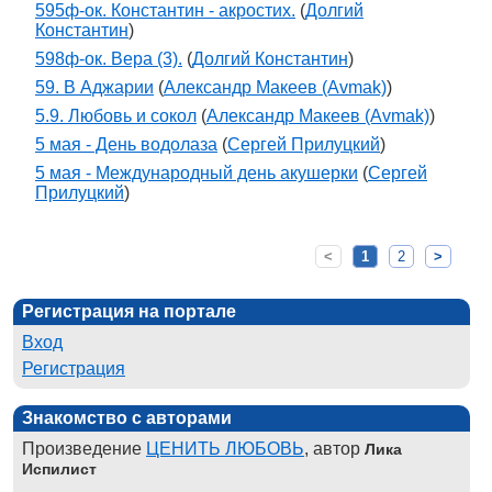
595ф-ок. Константин - акростих.
(
Долгий
Константин
)
598ф-ок. Вера (3).
(
Долгий Константин
)
59. В Аджарии
(
Александр Макеев (Avmak)
)
5.9. Любовь и сокол
(
Александр Макеев (Avmak)
)
5 мая - День водолаза
(
Сергей Прилуцкий
)
5 мая - Международный день акушерки
(
Сергей
Прилуцкий
)
<
1
2
>
Регистрация на портале
Вход
Регистрация
Знакомство с авторами
Произведение
ЦЕНИТЬ ЛЮБОВЬ
, автор
Лика
Испилист