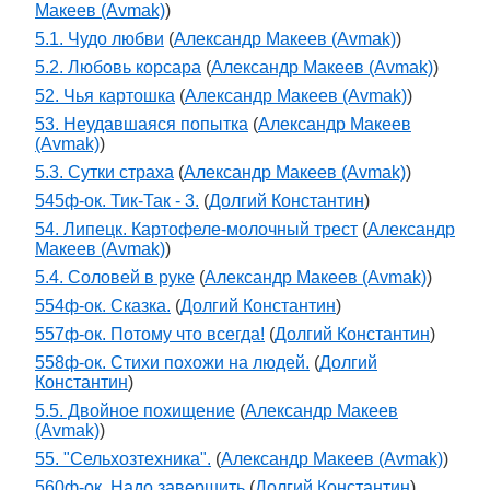
Макеев (Avmak)
)
5.1. Чудо любви
(
Александр Макеев (Avmak)
)
5.2. Любовь корсара
(
Александр Макеев (Avmak)
)
52. Чья картошка
(
Александр Макеев (Avmak)
)
53. Неудавшаяся попытка
(
Александр Макеев
(Avmak)
)
5.3. Сутки страха
(
Александр Макеев (Avmak)
)
545ф-ок. Тик-Так - 3.
(
Долгий Константин
)
54. Липецк. Картофеле-молочный трест
(
Александр
Макеев (Avmak)
)
5.4. Соловей в руке
(
Александр Макеев (Avmak)
)
554ф-ок. Сказка.
(
Долгий Константин
)
557ф-ок. Потому что всегда!
(
Долгий Константин
)
558ф-ок. Стихи похожи на людей.
(
Долгий
Константин
)
5.5. Двойное похищение
(
Александр Макеев
(Avmak)
)
55. "Сельхозтехника".
(
Александр Макеев (Avmak)
)
560ф-ок. Надо завершить
(
Долгий Константин
)