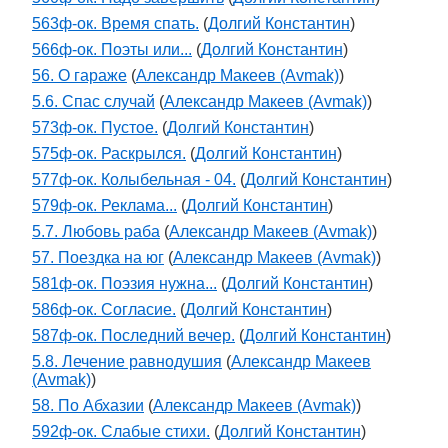
563ф-ок. Время спать.
(
Долгий Константин
)
566ф-ок. Поэты или...
(
Долгий Константин
)
56. О гараже
(
Александр Макеев (Avmak)
)
5.6. Спас случай
(
Александр Макеев (Avmak)
)
573ф-ок. Пустое.
(
Долгий Константин
)
575ф-ок. Раскрылся.
(
Долгий Константин
)
577ф-ок. Колыбельная - 04.
(
Долгий Константин
)
579ф-ок. Реклама...
(
Долгий Константин
)
5.7. Любовь раба
(
Александр Макеев (Avmak)
)
57. Поездка на юг
(
Александр Макеев (Avmak)
)
581ф-ок. Поэзия нужна...
(
Долгий Константин
)
586ф-ок. Согласие.
(
Долгий Константин
)
587ф-ок. Последний вечер.
(
Долгий Константин
)
5.8. Лечение равнодушия
(
Александр Макеев
(Avmak)
)
58. По Абхазии
(
Александр Макеев (Avmak)
)
592ф-ок. Слабые стихи.
(
Долгий Константин
)