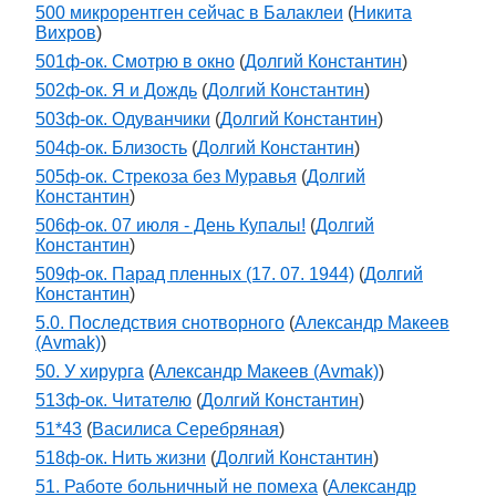
500 микрорентген сейчас в Балаклеи
(
Никита
Вихров
)
501ф-ок. Смотрю в окно
(
Долгий Константин
)
502ф-ок. Я и Дождь
(
Долгий Константин
)
503ф-ок. Одуванчики
(
Долгий Константин
)
504ф-ок. Близость
(
Долгий Константин
)
505ф-ок. Стрекоза без Муравья
(
Долгий
Константин
)
506ф-ок. 07 июля - День Купалы!
(
Долгий
Константин
)
509ф-ок. Парад пленных (17. 07. 1944)
(
Долгий
Константин
)
5.0. Последствия снотворного
(
Александр Макеев
(Avmak)
)
50. У хирурга
(
Александр Макеев (Avmak)
)
513ф-ок. Читателю
(
Долгий Константин
)
51*43
(
Василиса Серебряная
)
518ф-ок. Нить жизни
(
Долгий Константин
)
51. Работе больничный не помеха
(
Александр