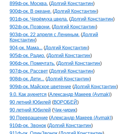
899ф-ок. Москва.
(
Долгий Константин
)
900ф-ок. В океане.
(
Долгий Константин
)
901ф-ок. Черёмуха цвела.
(
Долгий Константин
)
902ф-ок. Позвони.
(
Долгий Константин
)
903ф-ок. 22 апреля с Лениным.
(
Долгий
Константин
)
904-ок. Мама...
(
Долгий Константин
)
905ф-ок. Радио.
(
Долгий Константин
)
906ф-ок. Помечтать.
(
Долгий Константин
)
907ф-ок. Рассвет
(
Долгий Константин
)
908ф-ок. Дети...
(
Долгий Константин
)
909ф-ок. Майское цветение
(
Долгий Константин
)
9.0. Как аукнется
(
Александр Макеев (Avmak)
)
90 летний Юбилей
(
ВОРОБЕЙ
)
90 летний Юбилей
(
Чик-чирик
)
90 Превращение
(
Александр Макеев (Avmak)
)
910ф-ок. Звонок
(
Долгий Константин
)
911ф-ок. ОдинЗвонок
(
Долгий Константин
)