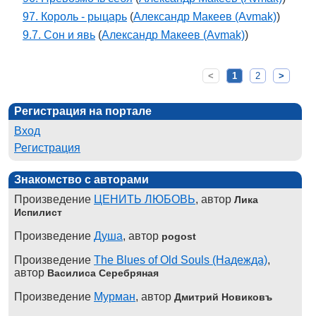
97. Король - рыцарь
(
Александр Макеев (Avmak)
)
9.7. Сон и явь
(
Александр Макеев (Avmak)
)
<
1
2
>
Регистрация на портале
Вход
Регистрация
Знакомство с авторами
Произведение
ЦЕНИТЬ ЛЮБОВЬ
, автор
Лика
Испилист
Произведение
Душа
, автор
pogost
Произведение
The Blues of Old Souls (Надежда)
,
автор
Василиса Серебряная
Произведение
Мурман
, автор
Дмитрий Новиковъ