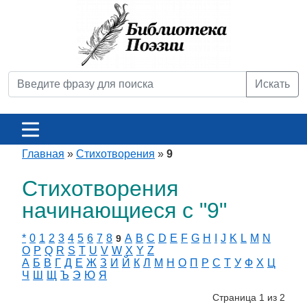
Искать
Главная
»
Стихотворения
»
9
Стихотворения
начинающиеся с "9"
*
0
1
2
3
4
5
6
7
8
A
B
C
D
E
F
G
H
I
J
K
L
M
N
9
O
P
Q
R
S
T
U
V
W
X
Y
Z
А
Б
В
Г
Д
Е
Ж
З
И
Й
К
Л
М
Н
О
П
Р
С
Т
У
Ф
Х
Ц
Ч
Ш
Щ
Ъ
Э
Ю
Я
Страница 1 из 2