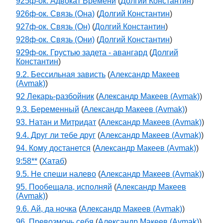
925ф-ок. Адвокат Времени
(
Долгий Константин
)
926ф-ок. Связь (Она)
(
Долгий Константин
)
927ф-ок. Связь (Он)
(
Долгий Константин
)
928ф-ок. Связь (Они)
(
Долгий Константин
)
929ф-ок. Грустью задета - авангард
(
Долгий
Константин
)
9.2. Бессильная зависть
(
Александр Макеев
(Avmak)
)
92 Лекарь-разбойник
(
Александр Макеев (Avmak)
)
9.3. Беременный
(
Александр Макеев (Avmak)
)
93. Натан и Митридат
(
Александр Макеев (Avmak)
)
9.4. Друг ли тебе друг
(
Александр Макеев (Avmak)
)
94. Кому достанется
(
Александр Макеев (Avmak)
)
9:58**
(
Хатаб
)
9.5. Не спеши налево
(
Александр Макеев (Avmak)
)
95. Пообещала, исполняй
(
Александр Макеев
(Avmak)
)
9.6. Ай, да ночка
(
Александр Макеев (Avmak)
)
96. Превозмочь себя
(
Александр Макеев (Avmak)
)