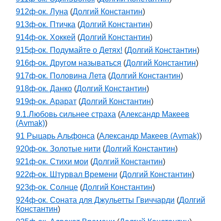
912ф-ок. Луна
(
Долгий Константин
)
913ф-ок. Птичка
(
Долгий Константин
)
914ф-ок. Хоккей
(
Долгий Константин
)
915ф-ок. Подумайте о Детях!
(
Долгий Константин
)
916ф-ок. Другом называться
(
Долгий Константин
)
917ф-ок. Половина Лета
(
Долгий Константин
)
918ф-ок. Данко
(
Долгий Константин
)
919ф-ок. Арарат
(
Долгий Константин
)
9.1.Любовь сильнее страха
(
Александр Макеев
(Avmak)
)
91 Рыцарь Альфонса
(
Александр Макеев (Avmak)
)
920ф-ок. Золотые нити
(
Долгий Константин
)
921ф-ок. Стихи мои
(
Долгий Константин
)
922ф-ок. Штурвал Времени
(
Долгий Константин
)
923ф-ок. Солнце
(
Долгий Константин
)
924ф-ок. Соната для Джульетты Гвиччарди
(
Долгий
Константин
)