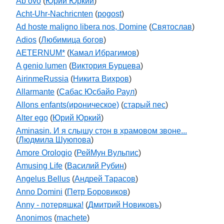
Ab ovo
(
Юрий Юркий
)
Acht-Uhr-Nachricnten
(
pogost
)
Ad hoste maligno libera nos, Domine
(
Святослав
)
Adios
(
Любимица богов
)
AETERNUM*
(
Камал Ибрагимов
)
A genio lumen
(
Виктория Бурцева
)
AirinmeRussia
(
Никита Вихров
)
Allarmante
(
Сабас Юсбайо Раул
)
Allons enfants(ироническое)
(
старый пес
)
Alter ego
(
Юрий Юркий
)
Aminasin. И я слышу стон в храмовом звоне...
(
Людмила Шуюпова
)
Amore Orologio
(
РейМун Вульпис
)
Amusing Life
(
Василий Рубин
)
Angelus Bellus
(
Андрей Тарасов
)
Anno Domini
(
Петр Боровиков
)
Anny - потеряшка!
(
Дмитрий Новиковъ
)
Anonimos
(
machete
)