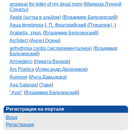
answear for letter of my dead mom
(
Маркиза Лунной
Сонаты
)
Apple (шутка в альбом)
(
Владимир Белозерский
)
Aqua tenebrosa
(
- П. Фрагорийский (Птицелов) -
)
Arabella, этюд.
(
Владимир Белозерский
)
Architect
(
Ангел Осени
)
arrhythmia cordis (эксперименталное)
(
Владимир
Белозерский
)
Arrivederci
(
Никита Вихров
)
Ars Poetica
(
Александр Дворников
)
Aurevoir
(
Инга Давыдова
)
Ava Satanas!
(
Тави
)
"Ave!"
(
Владимир Белозерский
)
Регистрация на портале
Вход
Регистрация