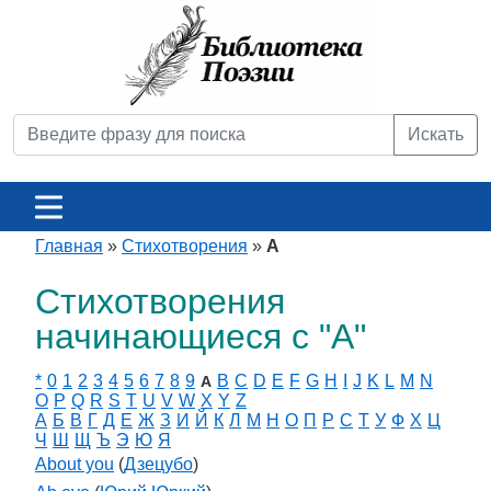
Искать
Главная
»
Стихотворения
»
A
Стихотворения
начинающиеся с "A"
*
0
1
2
3
4
5
6
7
8
9
B
C
D
E
F
G
H
I
J
K
L
M
N
A
O
P
Q
R
S
T
U
V
W
X
Y
Z
А
Б
В
Г
Д
Е
Ж
З
И
Й
К
Л
М
Н
О
П
Р
С
Т
У
Ф
Х
Ц
Ч
Ш
Щ
Ъ
Э
Ю
Я
About you
(
Дзецубо
)