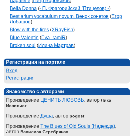
Bagatelle
(
Петр Боровиков
)
Bella Donna
(
- П. Фрагорийский (Птицелов) -
)
Bestiarium vocabulum novum. Венок сонетов
(
Егор
Лобашов
)
Blow with the fires
(
XRayFish
)
Blue Valentin
(
Eva_ramiR
)
Broken soul
(
Илина Мартрав
)
Регистрация на портале
Вход
Регистрация
Знакомство с авторами
Произведение
ЦЕНИТЬ ЛЮБОВЬ
, автор
Лика
Испилист
Произведение
Душа
, автор
pogost
Произведение
The Blues of Old Souls (Надежда)
,
автор
Василиса Серебряная