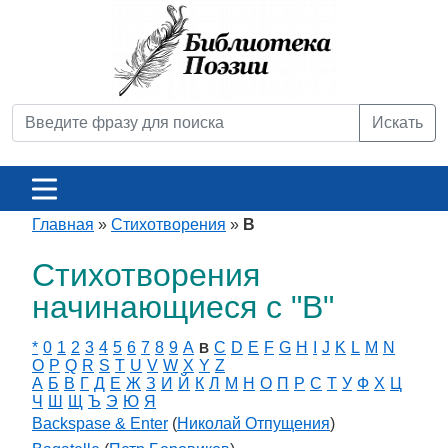
Искать
Главная
»
Стихотворения
»
B
Стихотворения
начинающиеся с "B"
*
0
1
2
3
4
5
6
7
8
9
A
C
D
E
F
G
H
I
J
K
L
M
N
B
O
P
Q
R
S
T
U
V
W
X
Y
Z
А
Б
В
Г
Д
Е
Ж
З
И
Й
К
Л
М
Н
О
П
Р
С
Т
У
Ф
Х
Ц
Ч
Ш
Щ
Ъ
Э
Ю
Я
Backspase & Enter
(
Николай Отпущения
)