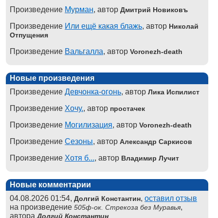
Произведение
Мурман
, автор
Дмитрий Новиковъ
Произведение
Или ещё какая блажь
, автор
Николай
Отпущения
Произведение
Вальгалла
, автор
Voronezh-death
Новые произведения
Произведение
Девчонка-огонь
, автор
Лика Испилист
Произведение
Хочу.
, автор
простачек
Произведение
Могилизация
, автор
Voronezh-death
Произведение
Сезоны
, автор
Александр Саркисов
Произведение
Хотя б...
, автор
Владимир Лучит
Новые комментарии
04.08.2026 01:54,
,
оставил отзыв
Долгий Константин
на произведение
,
505ф-ок. Стрекоза без Муравья
автора
Долгий Константин