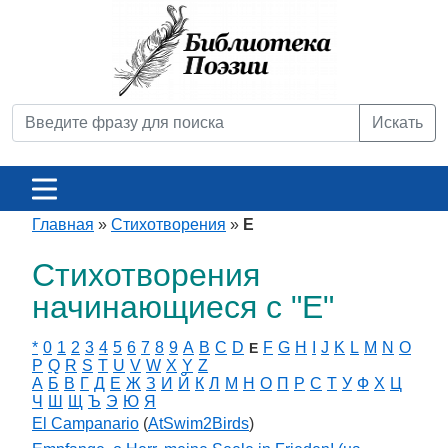
Искать
Главная
»
Стихотворения
»
E
Стихотворения
начинающиеся с "E"
*
0
1
2
3
4
5
6
7
8
9
A
B
C
D
F
G
H
I
J
K
L
M
N
O
E
P
Q
R
S
T
U
V
W
X
Y
Z
А
Б
В
Г
Д
Е
Ж
З
И
Й
К
Л
М
Н
О
П
Р
С
Т
У
Ф
Х
Ц
Ч
Ш
Щ
Ъ
Э
Ю
Я
El Campanario
(
AtSwim2Birds
)