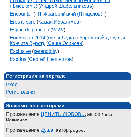
Empfange, o Herr, meine Seele in Frieden! (на
нѣмецкомъ)
(
Андрей Шабельниковъ
)
Encounter
(
- П. Фрагорийский (Птицелов) -
)
Eros is sore
(
Камал Ибрагимов
)
Espoir de papillon
(
WsW
)
Eurovision 2014 (где победило бородатый девушка
Кончита Вурст).
(
Саша Осинсян
)
Exclusive
(
serendipity
)
Exodus
(
Сергей Грешников
)
Регистрация на портале
Вход
Регистрация
Знакомство с авторами
Произведение
ЦЕНИТЬ ЛЮБОВЬ
, автор
Лика
Испилист
Произведение
Душа
, автор
pogost