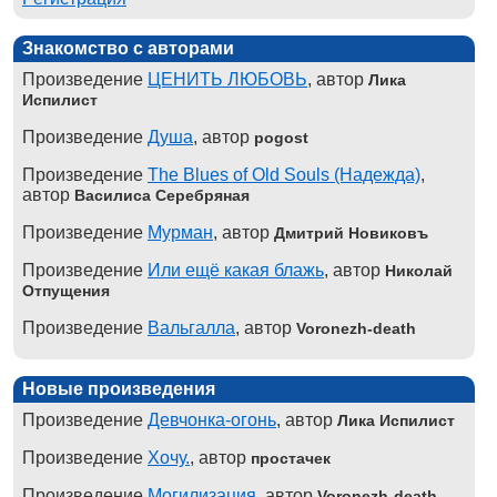
Знакомство с авторами
Произведение
ЦЕНИТЬ ЛЮБОВЬ
, автор
Лика
Испилист
Произведение
Душа
, автор
pogost
Произведение
The Blues of Old Souls (Надежда)
,
автор
Василиса Серебряная
Произведение
Мурман
, автор
Дмитрий Новиковъ
Произведение
Или ещё какая блажь
, автор
Николай
Отпущения
Произведение
Вальгалла
, автор
Voronezh-death
Новые произведения
Произведение
Девчонка-огонь
, автор
Лика Испилист
Произведение
Хочу.
, автор
простачек
Произведение
Могилизация
, автор
Voronezh-death