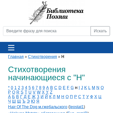
Искать
Главная
»
Стихотворения
»
H
Стихотворения
начинающиеся с "H"
*
0
1
2
3
4
5
6
7
8
9
A
B
C
D
E
F
G
I
J
K
L
M
N
O
H
P
Q
R
S
T
U
V
W
X
Y
Z
А
Б
В
Г
Д
Е
Ж
З
И
Й
К
Л
М
Н
О
П
Р
С
Т
У
Ф
Х
Ц
Ч
Ш
Щ
Ъ
Э
Ю
Я
Hair Of The Dog м.гжебальского
(
leostat1
)