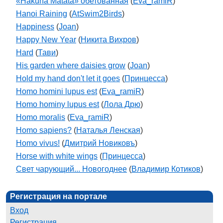
«Hakuna Matata» обетованная
(
Eva_ramiR
)
Hanoi Raining
(
AtSwim2Birds
)
Happiness
(
Joan
)
Happy New Year
(
Никита Вихров
)
Hard
(
Тави
)
His garden where daisies grow
(
Joan
)
Hold my hand don't let it goes
(
Принцесса
)
Homo homini lupus est
(
Eva_ramiR
)
Homo hominy lupus est
(
Лола Дрю
)
Homo moralis
(
Eva_ramiR
)
Homo sapiens?
(
Наталья Ленская
)
Homo vivus!
(
Дмитрий Новиковъ
)
Horse with white wings
(
Принцесса
)
Свет чарующий... Новогоднее
(
Владимир Котиков
)
Регистрация на портале
Вход
Регистрация