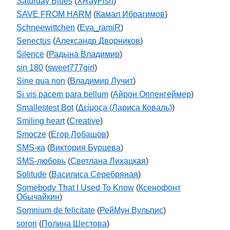
Saturday Blues
(
XRayFish
)
SAVE FROM HARM
(
Камал Ибрагимов
)
Schneewittchen
(
Eva_ramiR
)
Senectus
(
Александр Дворников
)
Silence
(
Радына Владимир
)
sin 180
(
sweet777girl
)
Sine qua non
(
Владимир Лучит
)
Si vis pacem para bellum
(
Айрон Оппенгеймер
)
Smallestest Bot
(
Δείμοςа (Лариса Коваль)
)
Smiling heart
(
Creative
)
Smocze
(
Егор Лобашов
)
SMS-ка
(
Виктория Бурцева
)
SMS-любовь
(
Светлана Лихацкая
)
Solitude
(
Василиса Серебряная
)
Somebody That I Used To Know
(
Ксенофонт
Обычайкин
)
Somnium de felicitate
(
РейМун Вульпис
)
sorori
(
Полина Шестова
)