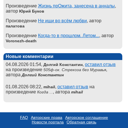
Произведение
Жизнь прОжита, занесена в анналы
,
автор
Юрий Буков
Произведение
Не ищи во всём любви
, автор
палатова
Произведение
Когда-то в прошлом. Летом...
, автор
Voronezh-death
Новые комментарии
04.08.2026 01:54,
,
оставил отзыв
Долгий Константин
на произведение
,
505ф-ок. Стрекоза без Муравья
автора
Долгий Константин
01.08.2026 08:22,
,
оставил отзыв
на
mihail
произведение
, автора
Когда ...
mihail
FAQ
Авторские права
Авторское соглашение
Новости портала
Обратная связь