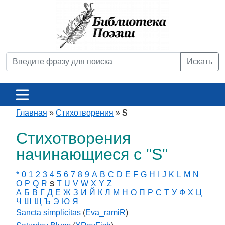
Искать
Главная
»
Стихотворения
»
S
Стихотворения
начинающиеся с "S"
*
0
1
2
3
4
5
6
7
8
9
A
B
C
D
E
F
G
H
I
J
K
L
M
N
O
P
Q
R
T
U
V
W
X
Y
Z
S
А
Б
В
Г
Д
Е
Ж
З
И
Й
К
Л
М
Н
О
П
Р
С
Т
У
Ф
Х
Ц
Ч
Ш
Щ
Ъ
Э
Ю
Я
Sancta simplicitas
(
Eva_ramiR
)