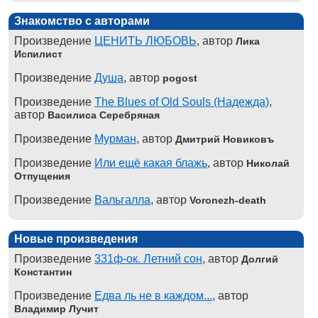
Знакомство с авторами
Произведение
ЦЕНИТЬ ЛЮБОВЬ
, автор
Лика
Испилист
Произведение
Душа
, автор
pogost
Произведение
The Blues of Old Souls (Надежда)
,
автор
Василиса Серебряная
Произведение
Мурман
, автор
Дмитрий Новиковъ
Произведение
Или ещё какая блажь
, автор
Николай
Отпущения
Произведение
Вальгалла
, автор
Voronezh-death
Новые произведения
Произведение
331ф-ок. Летний сон
, автор
Долгий
Константин
Произведение
Едва ль не в каждом...
, автор
Владимир Лучит