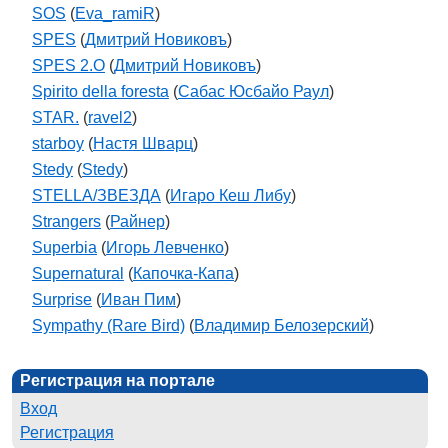
SOS
(
Eva_ramiR
)
SPES
(
Дмитрий Новиковъ
)
SPES 2.O
(
Дмитрий Новиковъ
)
Spirito della foresta
(
Сабас Юсбайо Раул
)
STAR.
(
ravel2
)
starboy
(
Настя Шварц
)
Stedy
(
Stedy
)
STELLA/ЗВЕЗДА
(
Игаро Кеш Либу
)
Strangers
(
Райнер
)
Superbia
(
Игорь Левченко
)
Supernatural
(
Капочка-Капа
)
Surprise
(
Иван Пим
)
Sympathy (Rare Bird)
(
Владимир Белозерский
)
Регистрация на портале
Вход
Регистрация