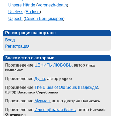
Unsere Hände
(
Voronezh-death
)
Useless
(
Eo Ipso
)
Uspech
(
Семен Венцимеров
)
Регистрация на портале
Вход
Регистрация
Знакомство с авторами
Произведение
ЦЕНИТЬ ЛЮБОВЬ
, автор
Лика
Испилист
Произведение
Душа
, автор
pogost
Произведение
The Blues of Old Souls (Надежда)
,
автор
Василиса Серебряная
Произведение
Мурман
, автор
Дмитрий Новиковъ
Произведение
Или ещё какая блажь
, автор
Николай
Отпущения