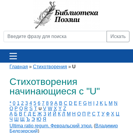
Искать
Главная
»
Стихотворения
»
U
Стихотворения
начинающиеся с "U"
*
0
1
2
3
4
5
6
7
8
9
A
B
C
D
E
F
G
H
I
J
K
L
M
N
O
P
Q
R
S
T
V
W
X
Y
Z
U
А
Б
В
Г
Д
Е
Ж
З
И
Й
К
Л
М
Н
О
П
Р
С
Т
У
Ф
Х
Ц
Ч
Ш
Щ
Ъ
Э
Ю
Я
Ultima ratio regum. Февральский этюд.
(
Владимир
Белозерский
)