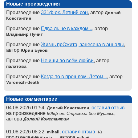
Новые произведения
Произведение
331ф-ок. Летний сон
, автор
Долгий
Константин
Произведение
Едва ль не в каждом...
, автор
Владимир Лучит
Произведение
Жизнь прОжита, занесена в анналы
,
автор
Юрий Буков
Произведение
Не ищи во всём любви
, автор
палатова
Произведение
Когда-то в прошлом. Летом...
, автор
Voronezh-death
Новые комментарии
04.08.2026 01:54,
,
оставил отзыв
Долгий Константин
на произведение
,
505ф-ок. Стрекоза без Муравья
автора
Долгий Константин
01.08.2026 08:22,
,
оставил отзыв
на
mihail
произведение
, автора
Когда ...
mihail