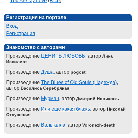
You Are My Love
(
Rice
)
Регистрация на портале
Вход
Регистрация
Знакомство с авторами
Произведение
ЦЕНИТЬ ЛЮБОВЬ
, автор
Лика
Испилист
Произведение
Душа
, автор
pogost
Произведение
The Blues of Old Souls (Надежда)
,
автор
Василиса Серебряная
Произведение
Мурман
, автор
Дмитрий Новиковъ
Произведение
Или ещё какая блажь
, автор
Николай
Отпущения
Произведение
Вальгалла
, автор
Voronezh-death