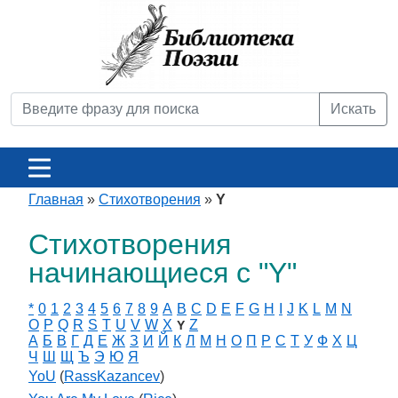
Искать
Главная
»
Стихотворения
»
Y
Стихотворения
начинающиеся с "Y"
*
0
1
2
3
4
5
6
7
8
9
A
B
C
D
E
F
G
H
I
J
K
L
M
N
O
P
Q
R
S
T
U
V
W
X
Z
Y
А
Б
В
Г
Д
Е
Ж
З
И
Й
К
Л
М
Н
О
П
Р
С
Т
У
Ф
Х
Ц
Ч
Ш
Щ
Ъ
Э
Ю
Я
YoU
(
RassKazancev
)