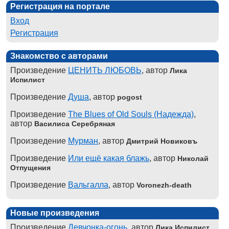
Регистрация на портале
Вход
Регистрация
Знакомство с авторами
Произведение
ЦЕНИТЬ ЛЮБОВЬ
, автор
Лика
Испилист
Произведение
Душа
, автор
pogost
Произведение
The Blues of Old Souls (Надежда)
,
автор
Василиса Серебряная
Произведение
Мурман
, автор
Дмитрий Новиковъ
Произведение
Или ещё какая блажь
, автор
Николай
Отпущения
Произведение
Вальгалла
, автор
Voronezh-death
Новые произведения
Произведение
Девчонка-огонь
, автор
Лика Испилист