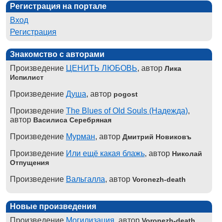
Регистрация на портале
Вход
Регистрация
Знакомство с авторами
Произведение
ЦЕНИТЬ ЛЮБОВЬ
, автор
Лика
Испилист
Произведение
Душа
, автор
pogost
Произведение
The Blues of Old Souls (Надежда)
,
автор
Василиса Серебряная
Произведение
Мурман
, автор
Дмитрий Новиковъ
Произведение
Или ещё какая блажь
, автор
Николай
Отпущения
Произведение
Вальгалла
, автор
Voronezh-death
Новые произведения
Произведение
Могилизация
, автор
Voronezh-death