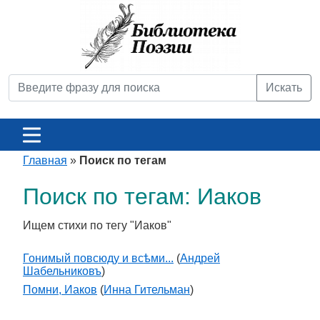
Искать
Главная
»
Поиск по тегам
Поиск по тегам: Иаков
Ищем стихи по тегу "Иаков"
Гонимый повсюду и всѣми...
(
Андрей
Шабельниковъ
)
Помни, Иаков
(
Инна Гительман
)