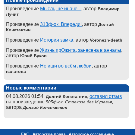
Новые произведения
Произведение
Мысль, не иначе...
, автор
Владимир
Лучит
Произведение
313ф-ок. Впереди!
, автор
Долгий
Константин
Произведение
История замка
, автор
Voronezh-death
Произведение
Жизнь прОжита, занесена в анналы
,
автор
Юрий Буков
Произведение
Не ищи во всём любви
, автор
палатова
Новые комментарии
04.08.2026 01:54,
,
оставил отзыв
Долгий Константин
на произведение
,
505ф-ок. Стрекоза без Муравья
автора
Долгий Константин
FAQ
Авторские права
Авторское соглашение