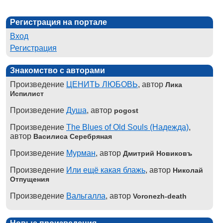
Регистрация на портале
Вход
Регистрация
Знакомство с авторами
Произведение
ЦЕНИТЬ ЛЮБОВЬ
, автор
Лика
Испилист
Произведение
Душа
, автор
pogost
Произведение
The Blues of Old Souls (Надежда)
,
автор
Василиса Серебряная
Произведение
Мурман
, автор
Дмитрий Новиковъ
Произведение
Или ещё какая блажь
, автор
Николай
Отпущения
Произведение
Вальгалла
, автор
Voronezh-death