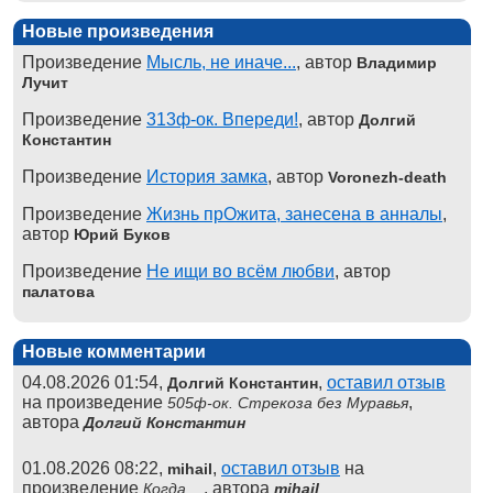
Новые произведения
Произведение
Мысль, не иначе...
, автор
Владимир
Лучит
Произведение
313ф-ок. Впереди!
, автор
Долгий
Константин
Произведение
История замка
, автор
Voronezh-death
Произведение
Жизнь прОжита, занесена в анналы
,
автор
Юрий Буков
Произведение
Не ищи во всём любви
, автор
палатова
Новые комментарии
04.08.2026 01:54,
,
оставил отзыв
Долгий Константин
на произведение
,
505ф-ок. Стрекоза без Муравья
автора
Долгий Константин
01.08.2026 08:22,
,
оставил отзыв
на
mihail
произведение
, автора
Когда ...
mihail