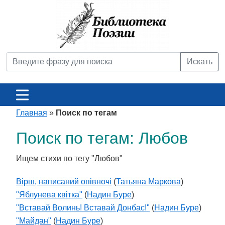
Искать
Главная
»
Поиск по тегам
Поиск по тегам: Любов
Ищем стихи по тегу "Любов"
Вірш, написаний опівночі
(
Татьяна Маркова
)
"Яблунева квітка"
(
Надин Буре
)
"Вставай Волинь! Вставай Донбас!"
(
Надин Буре
)
"Майдан"
(
Надин Буре
)