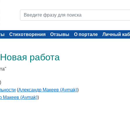
ты
Стихотворения
Отзывы
О портале
Личный каб
 Новая работа
та"
)
льности
(
Александр Макеев (Avmak)
)
р Макеев (Avmak)
)