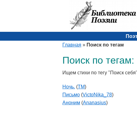
Поэ
Главная
»
Поиск по тегам
Поиск по тегам:
Ищем стихи по тегу "Поиск себя
Ночь.
(
TM
)
Письмо
(
VictoNika_78
)
Аноним
(
Ananasius
)