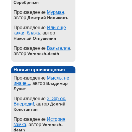
Серебряная
Произведение
Мурман
,
автор
Дмитрий Новиковъ
Произведение
Или ещё
какая блажь
, автор
Николай Отпущения
Произведение
Вальгалла
,
автор
Voronezh-death
Новые произведения
Произведение
Мысль, не
иначе...
, автор
Владимир
Лучит
Произведение
313ф-ок.
Впереди!
, автор
Долгий
Константин
Произведение
История
замка
, автор
Voronezh-
death