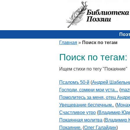
Поэ
Главная
»
Поиск по тегам
Поиск по тегам:
Ищем стихи по тегу "Покаяние"
Псаломъ 50-й
(
Андрей Шабельн
Господи, сомкни мои уста...
(
maz
Помолитесь за меня, отец Андрей
Увещевание беспечным..
(
Мона
Счастливое утро
(
Владимир Юд
Покаянная молитва
(
Владимир 
Покаяние.
(
Олег Галайдин
)