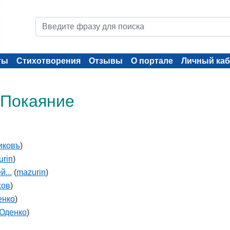
ты
Стихотворения
Отзывы
О портале
Личный каб
 Покаяние
иковъ
)
urin
)
...
(
mazurin
)
хов
)
енко
)
Юденко
)