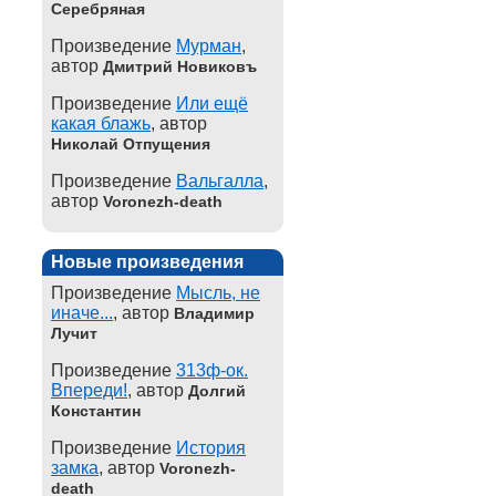
Серебряная
Произведение
Мурман
,
автор
Дмитрий Новиковъ
Произведение
Или ещё
какая блажь
, автор
Николай Отпущения
Произведение
Вальгалла
,
автор
Voronezh-death
Новые произведения
Произведение
Мысль, не
иначе...
, автор
Владимир
Лучит
Произведение
313ф-ок.
Впереди!
, автор
Долгий
Константин
Произведение
История
замка
, автор
Voronezh-
death