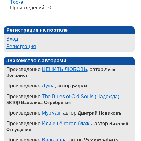
Тоска
Произведений - 0
Регистрация на портале
Вход
Регистрация
Знакомство с авторами
Произведение
ЦЕНИТЬ ЛЮБОВЬ
, автор
Лика
Испилист
Произведение
Душа
, автор
pogost
Произведение
The Blues of Old Souls (Надежда)
,
автор
Василиса Серебряная
Произведение
Мурман
, автор
Дмитрий Новиковъ
Произведение
Или ещё какая блажь
, автор
Николай
Отпущения
Произведение
Вальгалла
, автор
Voronezh-death