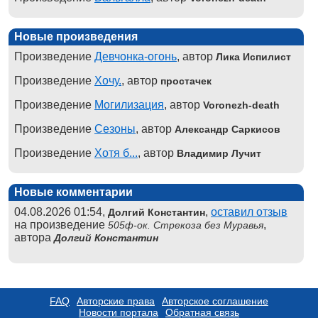
Новые произведения
Произведение
Девчонка-огонь
, автор
Лика Испилист
Произведение
Хочу.
, автор
простачек
Произведение
Могилизация
, автор
Voronezh-death
Произведение
Сезоны
, автор
Александр Саркисов
Произведение
Хотя б...
, автор
Владимир Лучит
Новые комментарии
04.08.2026 01:54,
,
оставил отзыв
Долгий Константин
на произведение
,
505ф-ок. Стрекоза без Муравья
автора
Долгий Константин
FAQ
Авторские права
Авторское соглашение
Новости портала
Обратная связь