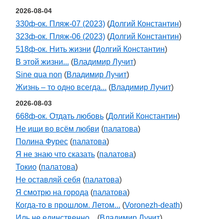
2026-08-04
330ф-ок. Пляж-07 (2023)
(
Долгий Константин
)
323ф-ок. Пляж-06 (2023)
(
Долгий Константин
)
518ф-ок. Нить жизни
(
Долгий Константин
)
В этой жизни...
(
Владимир Лучит
)
Sine qua non
(
Владимир Лучит
)
Жизнь – то одно всегда...
(
Владимир Лучит
)
2026-08-03
668ф-ок. Отдать любовь
(
Долгий Константин
)
Не ищи во всём любви
(
палатова
)
Полина Фурес
(
палатова
)
Я не знаю что сказать
(
палатова
)
Токио
(
палатова
)
Не оставляй себя
(
палатова
)
Я смотрю на города
(
палатова
)
Когда-то в прошлом. Летом...
(
Voronezh-death
)
Иль не единственно...
(
Владимир Лучит
)