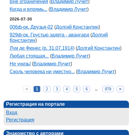
Вне ограничения
(
Владимир Лучит
)
Когда и впрямь...
(
Владимир Лучит
)
2026-07-30
006ф-ок. Друзья-02
(
Долгий Константин
)
929ф-ок. Грустью задета - авангард
(
Долгий
Константин
)
Луи де Фюнес (р. 31.07.1914)
(
Долгий Константин
)
Любая стоящая...
(
Владимир Лучит
)
Не унизь!
(
Владимир Лучит
)
Сколь человека ни уместно...
(
Владимир Лучит
)
<
1
2
3
4
5
6
979
>
...
Регистрация на портале
Вход
Регистрация
Знакомство с авторами