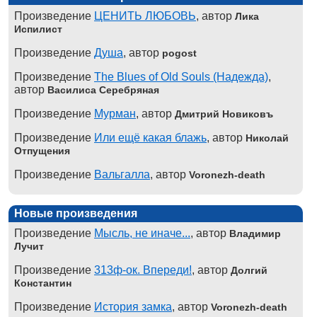
Произведение
ЦЕНИТЬ ЛЮБОВЬ
, автор
Лика
Испилист
Произведение
Душа
, автор
pogost
Произведение
The Blues of Old Souls (Надежда)
,
автор
Василиса Серебряная
Произведение
Мурман
, автор
Дмитрий Новиковъ
Произведение
Или ещё какая блажь
, автор
Николай
Отпущения
Произведение
Вальгалла
, автор
Voronezh-death
Новые произведения
Произведение
Мысль, не иначе...
, автор
Владимир
Лучит
Произведение
313ф-ок. Впереди!
, автор
Долгий
Константин
Произведение
История замка
, автор
Voronezh-death