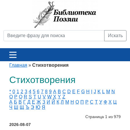
Искать
Главная
»
Стихотворения
Стихотворения
*
0
1
2
3
4
5
6
7
8
9
A
B
C
D
E
F
G
H
I
J
K
L
M
N
O
P
Q
R
S
T
U
V
W
X
Y
Z
А
Б
В
Г
Д
Е
Ж
З
И
Й
К
Л
М
Н
О
П
Р
С
Т
У
Ф
Х
Ц
Ч
Ш
Щ
Ъ
Э
Ю
Я
Страница 1 из 979
2026-08-07