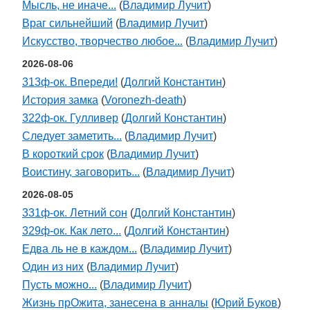
Мысль, не иначе...
(
Владимир Лучит
)
Враг сильнейший
(
Владимир Лучит
)
Искусство, творчество любое...
(
Владимир Лучит
)
2026-08-06
313ф-ок. Впереди!
(
Долгий Константин
)
История замка
(
Voronezh-death
)
322ф-ок. Гулливер
(
Долгий Константин
)
Следует заметить...
(
Владимир Лучит
)
В короткий срок
(
Владимир Лучит
)
Воистину, заговорить...
(
Владимир Лучит
)
2026-08-05
331ф-ок. Летний сон
(
Долгий Константин
)
329ф-ок. Как лето...
(
Долгий Константин
)
Едва ль не в каждом...
(
Владимир Лучит
)
Один из них
(
Владимир Лучит
)
Пусть можно...
(
Владимир Лучит
)
Жизнь прОжита, занесена в анналы
(
Юрий Буков
)