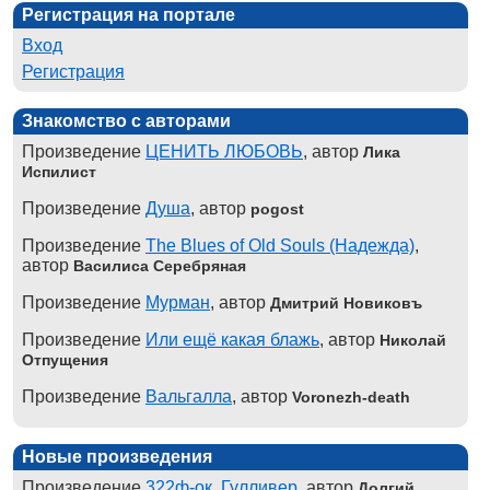
Регистрация на портале
Вход
Регистрация
Знакомство с авторами
Произведение
ЦЕНИТЬ ЛЮБОВЬ
, автор
Лика
Испилист
Произведение
Душа
, автор
pogost
Произведение
The Blues of Old Souls (Надежда)
,
автор
Василиса Серебряная
Произведение
Мурман
, автор
Дмитрий Новиковъ
Произведение
Или ещё какая блажь
, автор
Николай
Отпущения
Произведение
Вальгалла
, автор
Voronezh-death
Новые произведения
Произведение
322ф-ок. Гулливер
, автор
Долгий