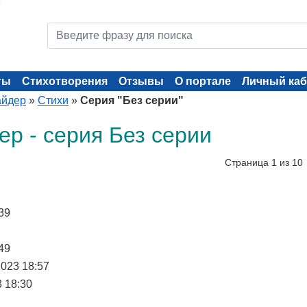
ты
Стихотворения
Отзывы
О портале
Личный каб
айдер
»
Стихи
»
Серия "Без серии"
р - серия Без серии
Страница 1 из 10
39
49
2023 18:57
3 18:30