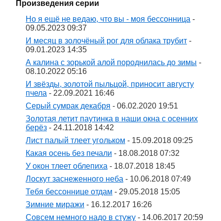
Произведения серии
Но я ещё не ведаю, что вы - моя бессонница
-
09.05.2023 09:37
И месяц в золочёный рог для облака трубит
-
09.01.2023 14:35
А калина с зорькой алой породнилась до зимы
-
08.10.2022 05:16
И звёзды, золотой пыльцой, приносит августу
пчела
- 22.09.2021 16:46
Серый сумрак декабря
- 06.02.2020 19:51
Золотая летит паутинка в наши окна с осенних
берёз
- 24.11.2018 14:42
Лист палый тлеет угольком
- 15.09.2018 09:25
Какая осень без печали
- 18.08.2018 07:32
У окон тлеет облепиха
- 18.07.2018 18:45
Лоскут заснеженного неба
- 10.06.2018 07:49
Тебя бессоннице отдам
- 29.05.2018 15:05
Зимние миражи
- 16.12.2017 16:26
Совсем немного надо в стужу
- 14.06.2017 20:59