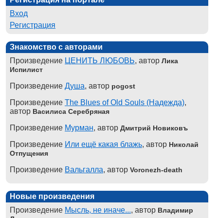
Вход
Регистрация
Знакомство с авторами
Произведение
ЦЕНИТЬ ЛЮБОВЬ
, автор
Лика
Испилист
Произведение
Душа
, автор
pogost
Произведение
The Blues of Old Souls (Надежда)
,
автор
Василиса Серебряная
Произведение
Мурман
, автор
Дмитрий Новиковъ
Произведение
Или ещё какая блажь
, автор
Николай
Отпущения
Произведение
Вальгалла
, автор
Voronezh-death
Новые произведения
Произведение
Мысль, не иначе...
, автор
Владимир