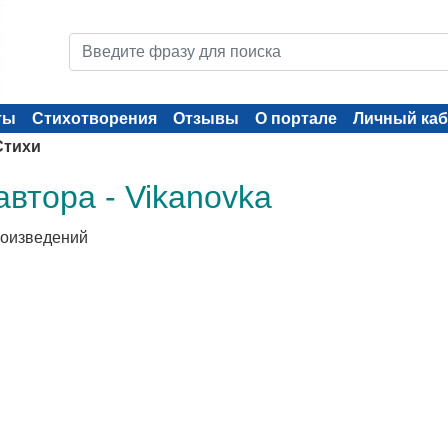
ты
Стихотворения
Отзывы
О портале
Личный каб
Стихи
втора - Vikanovka
роизведений