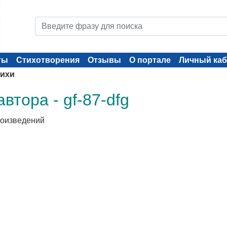
ты
Стихотворения
Отзывы
О портале
Личный каб
ихи
втора - gf-87-dfg
роизведений