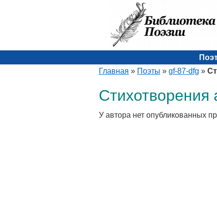
Поэ
Главная
»
Поэты
»
gf-87-dfg
»
Ст
Стихотворения а
У автора нет опубликованных п