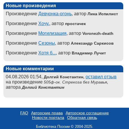
Новые произведения
Произведение
Девчонка-огонь
, автор
Лика Испилист
Произведение
Хочу.
, автор
простачек
Произведение
Могилизация
, автор
Voronezh-death
Произведение
Сезоны
, автор
Александр Саркисов
Произведение
Хотя б...
, автор
Владимир Лучит
Новые комментарии
04.08.2026 01:54,
,
оставил отзыв
Долгий Константин
на произведение
,
505ф-ок. Стрекоза без Муравья
автора
Долгий Константин
FAQ
Авторские права
Авторское соглашение
Новости портала
Обратная связь
Библиотека Поэзии © 2004-2025.