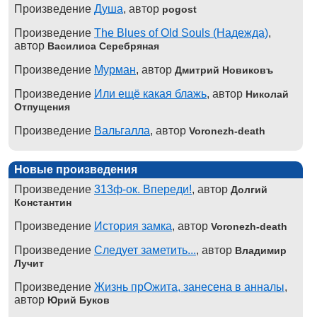
Произведение
Душа
, автор
pogost
Произведение
The Blues of Old Souls (Надежда)
,
автор
Василиса Серебряная
Произведение
Мурман
, автор
Дмитрий Новиковъ
Произведение
Или ещё какая блажь
, автор
Николай
Отпущения
Произведение
Вальгалла
, автор
Voronezh-death
Новые произведения
Произведение
313ф-ок. Впереди!
, автор
Долгий
Константин
Произведение
История замка
, автор
Voronezh-death
Произведение
Следует заметить...
, автор
Владимир
Лучит
Произведение
Жизнь прОжита, занесена в анналы
,
автор
Юрий Буков