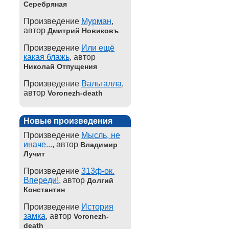
Серебряная
Произведение
Мурман
,
автор
Дмитрий Новиковъ
Произведение
Или ещё
какая блажь
, автор
Николай Отпущения
Произведение
Вальгалла
,
автор
Voronezh-death
Новые произведения
Произведение
Мысль, не
иначе...
, автор
Владимир
Лучит
Произведение
313ф-ок.
Впереди!
, автор
Долгий
Константин
Произведение
История
замка
, автор
Voronezh-
death