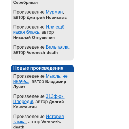
Серебряная
Произведение
Мурман
,
автор
Дмитрий Новиковъ
Произведение
Или ещё
какая блажь
, автор
Николай Отпущения
Произведение
Вальгалла
,
автор
Voronezh-death
Новые произведения
Произведение
Мысль, не
иначе...
, автор
Владимир
Лучит
Произведение
313ф-ок.
Впереди!
, автор
Долгий
Константин
Произведение
История
замка
, автор
Voronezh-
death