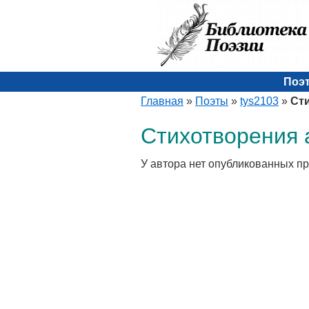
Поэ
Главная
»
Поэты
»
tys2103
»
Ст
Стихотворения а
У автора нет опубликованных п