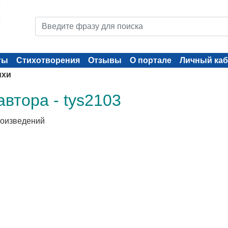
ты
Стихотворения
Отзывы
О портале
Личный каб
ихи
втора - tys2103
роизведений