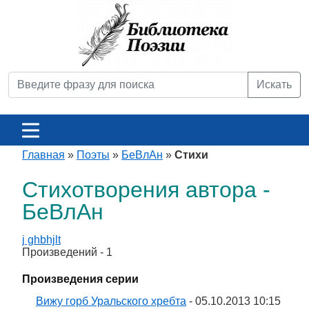
Искать
Главная
»
Поэты
»
БеВлАн
»
Стихи
Стихотворения автора -
БеВлАн
j ghbhjlt
Произведений - 1
Произведения серии
Вижу горб Уральского хребта
- 05.10.2013 10:15