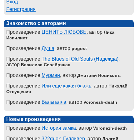
Вход
Регистрация
Знакомство с авторами
Произведение
ЦЕНИТЬ ЛЮБОВЬ
, автор
Лика
Испилист
Произведение
Душа
, автор
pogost
Произведение
The Blues of Old Souls (Надежда)
,
автор
Василиса Серебряная
Произведение
Мурман
, автор
Дмитрий Новиковъ
Произведение
Или ещё какая блажь
, автор
Николай
Отпущения
Произведение
Вальгалла
, автор
Voronezh-death
Новые произведения
Произведение
История замка
, автор
Voronezh-death
Произведение
322ф-ок. Гулливер
, автор
Долгий