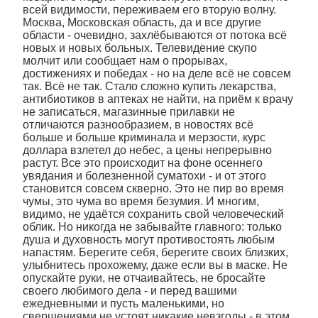
всей видимости, переживаем его вторую волну.
Москва, Московская область, да и все другие
области - очевидно, захлёбываются от потока всё
новых и новых больных. Телевидение скупо
молчит или сообщает нам о прорывах,
достижениях и победах - но на деле всё не совсем
так. Всё не так. Стало сложно купить лекарства,
антибиотиков в аптеках не найти, на приём к врачу
не записаться, магазинные прилавки не
отличаются разнообразием, в новостях всё
больше и больше криминала и мерзости, курс
доллара взлетел до небес, а цены непрерывно
растут. Все это происходит на фоне осеннего
увядания и болезненной суматохи - и от этого
становится совсем скверно. Это не пир во время
чумы, это чума во время безумия. И многим,
видимо, не удаётся сохранить свой человеческий
облик. Но никогда не забывайте главного: только
душа и духовность могут противостоять любым
напастям. Берегите себя, берегите своих близких,
улыбнитесь прохожему, даже если вы в маске. Не
опускайте руки, не отчаивайтесь, не бросайте
своего любимого дела - и перед вашими
ежедневными и пусть маленькими, но
свершениями не устоят никакие невзгоды - в этом