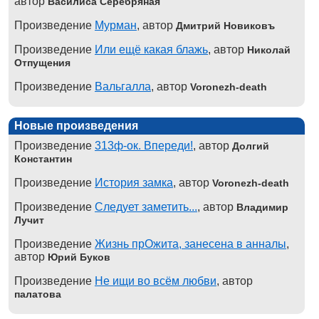
автор
Василиса Серебряная
Произведение
Мурман
, автор
Дмитрий Новиковъ
Произведение
Или ещё какая блажь
, автор
Николай
Отпущения
Произведение
Вальгалла
, автор
Voronezh-death
Новые произведения
Произведение
313ф-ок. Впереди!
, автор
Долгий
Константин
Произведение
История замка
, автор
Voronezh-death
Произведение
Следует заметить...
, автор
Владимир
Лучит
Произведение
Жизнь прОжита, занесена в анналы
,
автор
Юрий Буков
Произведение
Не ищи во всём любви
, автор
палатова