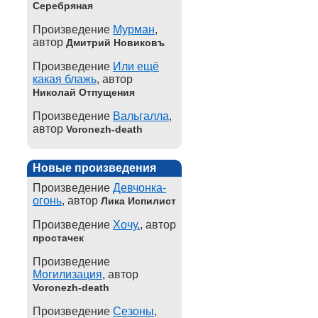
Серебряная
Произведение
Мурман
,
автор
Дмитрий Новиковъ
Произведение
Или ещё
какая блажь
, автор
Николай Отпущения
Произведение
Вальгалла
,
автор
Voronezh-death
Новые произведения
Произведение
Девчонка-
огонь
, автор
Лика Испилист
Произведение
Хочу.
, автор
простачек
Произведение
Могилизация
, автор
Voronezh-death
Произведение
Сезоны
,