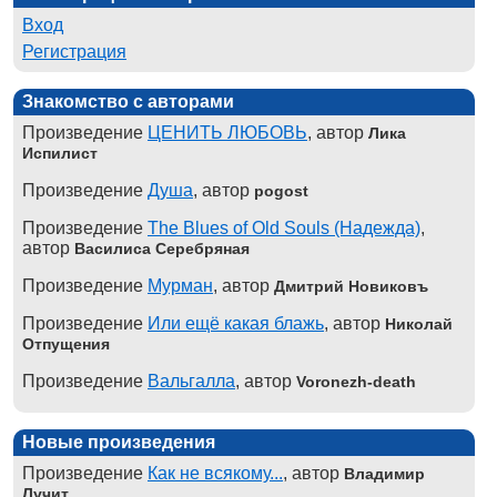
Вход
Регистрация
Знакомство с авторами
Произведение
ЦЕНИТЬ ЛЮБОВЬ
, автор
Лика
Испилист
Произведение
Душа
, автор
pogost
Произведение
The Blues of Old Souls (Надежда)
,
автор
Василиса Серебряная
Произведение
Мурман
, автор
Дмитрий Новиковъ
Произведение
Или ещё какая блажь
, автор
Николай
Отпущения
Произведение
Вальгалла
, автор
Voronezh-death
Новые произведения
Произведение
Как не всякому...
, автор
Владимир
Лучит