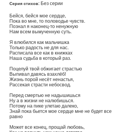
: Без серии
Серия стихов
Бейся, бейся мое сердце,
Пока во мне, то половодье чувств.
Познал я наконец-то ненужную
Нам всем вымученную суть.
Я влюбился как мальчишка
Только радость не для нас.
Расписала все как в книжках
Наша судьба в который раз.
Поцелуй твой обжигает страстью
Выпивал давясь взахлёб!
Жизнь порой несёт ненастья,
Рассекая страсти небосвод.
Перед смертью не надышишься
Ну а в жизни не налюбишься.
Потому на пике улетаю далеко,
Знай пока бьется мое сердце мне не будет все
равно
Может все конец, прощай любовь,