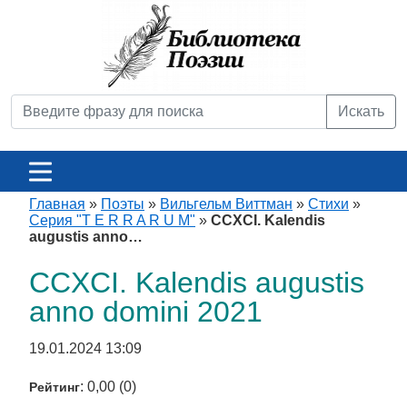
Искать
Главная
»
Поэты
»
Вильгельм Виттман
»
Стихи
»
Серия "T E R R A R U M"
»
CCXCI. Kalendis
augustis anno…
CCXCI. Kalendis augustis
anno domini 2021
19.01.2024 13:09
: 0,00 (0)
Рейтинг