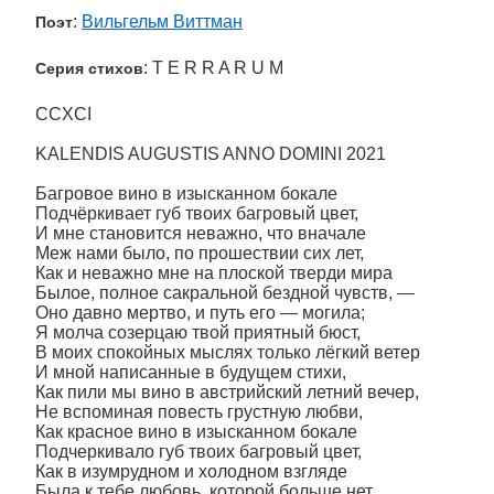
:
Вильгельм Виттман
Поэт
: T E R R A R U M
Серия стихов
CCXCI
KALENDIS AUGUSTIS ANNO DOMINI 2021
Багровое вино в изысканном бокале
Подчёркивает губ твоих багровый цвет,
И мне становится неважно, что вначале
Меж нами было, по прошествии сих лет,
Как и неважно мне на плоской тверди мира
Былое, полное сакральной бездной чувств, —
Оно давно мертво, и путь его — могила;
Я молча созерцаю твой приятный бюст,
В моих спокойных мыслях только лёгкий ветер
И мной написанные в будущем стихи,
Как пили мы вино в австрийский летний вечер,
Не вспоминая повесть грустную любви,
Как красное вино в изысканном бокале
Подчеркивало губ твоих багровый цвет,
Как в изумрудном и холодном взгляде
Была к тебе любовь, которой больше нет...