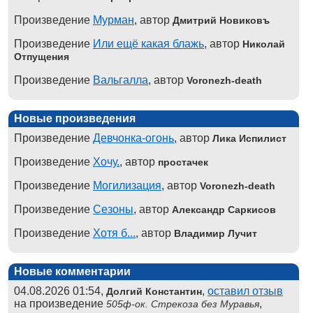
Произведение
Мурман
, автор
Дмитрий Новиковъ
Произведение
Или ещё какая блажь
, автор
Николай
Отпущения
Произведение
Вальгалла
, автор
Voronezh-death
Новые произведения
Произведение
Девчонка-огонь
, автор
Лика Испилист
Произведение
Хочу.
, автор
простачек
Произведение
Могилизация
, автор
Voronezh-death
Произведение
Сезоны
, автор
Александр Саркисов
Произведение
Хотя б...
, автор
Владимир Лучит
Новые комментарии
04.08.2026 01:54,
,
оставил отзыв
Долгий Константин
на произведение
,
505ф-ок. Стрекоза без Муравья