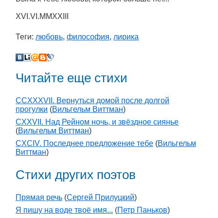
XVI.VI.MMXXIII
Теги:
любовь
,
философия
,
лирика
Читайте еще стихи
CCXXXVII. Вернуться домой после долгой
прогулки
(
Вильгельм Виттман
)
CXXVII. Над Рейном ночь, и звёздное сиянье
(
Вильгельм Виттман
)
CXCIV. Последнее предложение тебе
(
Вильгельм
Виттман
)
Стихи других поэтов
Прямая речь
(
Сергей Прилуцкий
)
Я пишу на воде твоё имя...
(
Петр Паньков
)