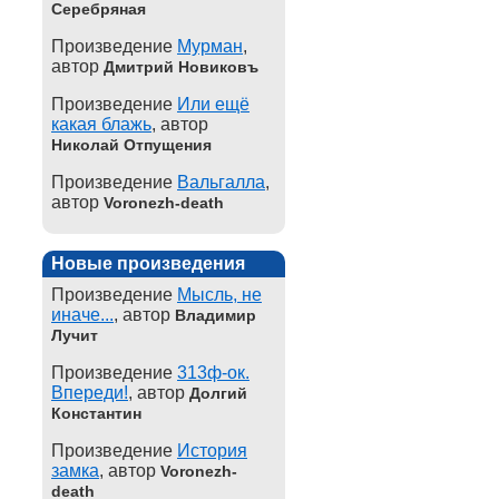
Серебряная
Произведение
Мурман
,
автор
Дмитрий Новиковъ
Произведение
Или ещё
какая блажь
, автор
Николай Отпущения
Произведение
Вальгалла
,
автор
Voronezh-death
Новые произведения
Произведение
Мысль, не
иначе...
, автор
Владимир
Лучит
Произведение
313ф-ок.
Впереди!
, автор
Долгий
Константин
Произведение
История
замка
, автор
Voronezh-
death