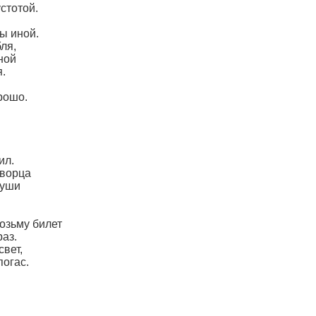
стотой.
бы иной.
ля,
иной
.
рошо.
ил.
творца
души
возьму билет
раз.
свет,
погас.