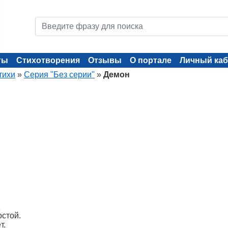
ты
Стихотворения
Отзывы
О портале
Личный каб
тихи
»
Серия "Без серии"
»
Демон
остой.
т.