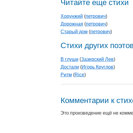
Читайте еще стихи
Хорунжий
(
петрович
)
Дорожная
(
петрович
)
Старый дом
(
петрович
)
Стихи других поэто
В глуши
(
Зазерский Лев
)
Достали
(
Игорь Круглов
)
Ритм
(
Rice
)
Комментарии к сти
Это произведение ещё не комм