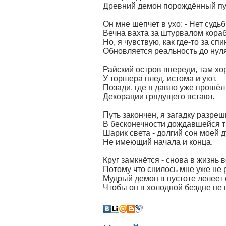
Древний демон порождённый пу
Он мне шепчет в ухо: - Нет судь
Вечна вахта за штурвалом кораб
Но, я чувствую, как где-то за сп
Обновляется реальность до нуля
Райский остров впереди, там хо
У торшера плед, истома и уют.
Позади, где я давно уже прошёл
Декорации грядущего встают.
Путь закончен, я загадку разреш
В бесконечности дождавшейся 
Шарик света - долгий сон моей 
Не имеющий начала и конца.
Круг замкнётся - снова в жизнь 
Потому что снилось мне уже не 
Мудрый демон в пустоте лелеет 
Чтобы он в холодной бездне не 