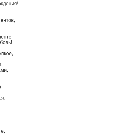
ождения!
ентов,
енте!
бовь!
упкое,
,
ами,
я,
ся,
те,