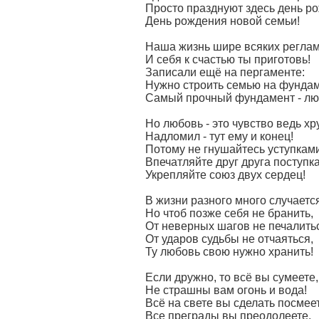
Просто празднуют здесь день р
День рождения новой семьи!
Наша жизнь шире всяких реглам
И себя к счастью ты приготовь!
Записали ещё на пергаменте:
Нужно строить семью на фундам
Самый прочный фундамент - лю
Но любовь - это чувство ведь хр
Надломил - тут ему и конец!
Потому не гнушайтесь уступками
Впечатляйте друг друга поступк
Укрепляйте союз двух сердец!
В жизни разного много случаетс
Но чтоб позже себя не бранить,
От неверных шагов не печалить
От ударов судьбы не отчаяться,
Ту любовь свою нужно хранить!
Если дружно, то всё вы сумеете,
Не страшны вам огонь и вода!
Всё на свете вы сделать посмее
Все преграды вы преодолеете,