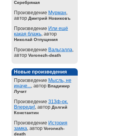
Серебряная
Произведение
Мурман
,
автор
Дмитрий Новиковъ
Произведение
Или ещё
какая блажь
, автор
Николай Отпущения
Произведение
Вальгалла
,
автор
Voronezh-death
Новые произведения
Произведение
Мысль, не
иначе...
, автор
Владимир
Лучит
Произведение
313ф-ок.
Впереди!
, автор
Долгий
Константин
Произведение
История
замка
, автор
Voronezh-
death