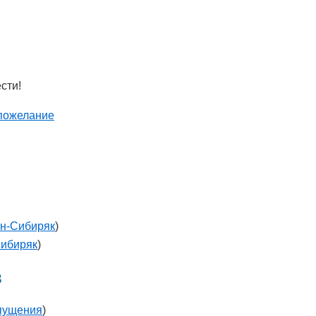
сти!
пожелание
н-Сибиряк
)
ибиряк
)
в
пущения
)