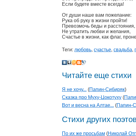
Если будете вместе всегда!
От души наше вам пожелание:
Рука об руку в жизни пройти!
Превозмочь беды и расстояния,
Не утратить любви и желания,
Счастье в жизни, как флаг, проне
Теги:
любовь
,
счастье
,
свадьба
,
Читайте еще стихи
Я не хочу...
(
Папин-Сибиряк
)
Сказка про Муху-Цокотуху
(
Папи
Вот и весна на Алтае...
(
Папин-С
Стихи других поэто
По их же просьбам
(
Николай От