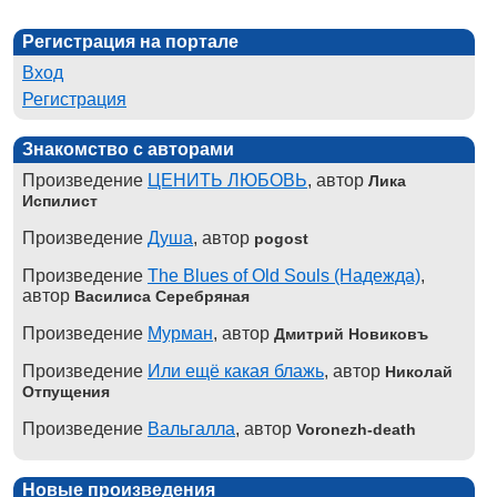
Регистрация на портале
Вход
Регистрация
Знакомство с авторами
Произведение
ЦЕНИТЬ ЛЮБОВЬ
, автор
Лика
Испилист
Произведение
Душа
, автор
pogost
Произведение
The Blues of Old Souls (Надежда)
,
автор
Василиса Серебряная
Произведение
Мурман
, автор
Дмитрий Новиковъ
Произведение
Или ещё какая блажь
, автор
Николай
Отпущения
Произведение
Вальгалла
, автор
Voronezh-death
Новые произведения