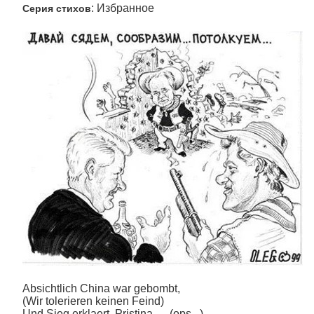
: Избранное
Серия стихов
Absichtlich China war gebombt,
(Wir tolerieren keinen Feind)
Und Sieg erklaert. Pristina — (ops...)