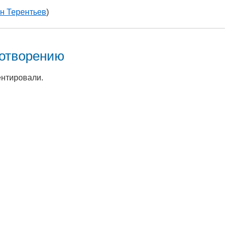
н Терентьев
)
хотворению
ентировали.