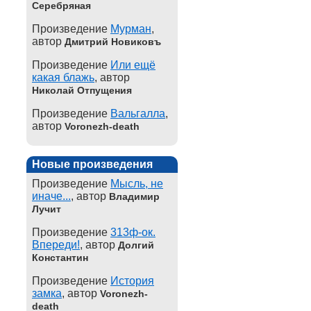
Серебряная
Произведение
Мурман
,
автор
Дмитрий Новиковъ
Произведение
Или ещё
какая блажь
, автор
Николай Отпущения
Произведение
Вальгалла
,
автор
Voronezh-death
Новые произведения
Произведение
Мысль, не
иначе...
, автор
Владимир
Лучит
Произведение
313ф-ок.
Впереди!
, автор
Долгий
Константин
Произведение
История
замка
, автор
Voronezh-
death