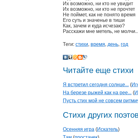
Их возможно, ни кто не увидит
Их возможно, ни кто не прочтет
Не поймет, как не понято время
Его суть и значенье в тиши
Как, зачем и куда исчезаю?
Расскажи мне метель, не молчи..
Теги:
стихи
,
время
,
день
,
год
Читайте еще стихи
Я встретил сегодня солнце...
(
Иг
На березе рыжей как на рее...
(
И
Пусть стих мой не совсем ритмич
Стихи других поэто
Осенняя игра
(
Искатель
)
Там
(
простачек
)