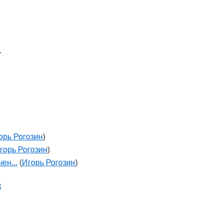
.
орь Рогозин
)
горь Рогозин
)
ен...
(
Игорь Рогозин
)
в