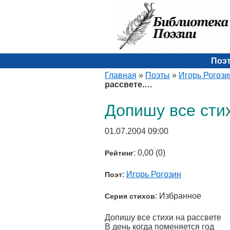
Поэ
Главная
»
Поэты
»
Игорь Рогози
рассвете.…
Допишу все стих
01.07.2004 09:00
: 0,00 (0)
Рейтинг
:
Игорь Рогозин
Поэт
: Избранное
Серия стихов
Допишу все стихи на рассвете
В день когда поменяется год