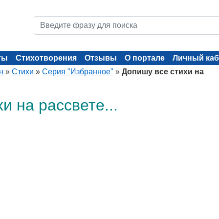
ты
Стихотворения
Отзывы
О портале
Личный каб
н
»
Стихи
»
Серия "Избранное"
»
Допишу все стихи на
и на рассвете...