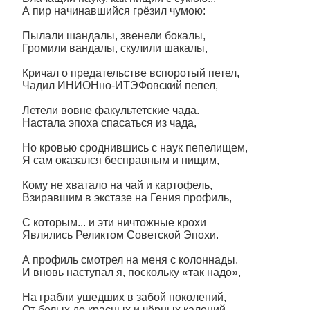
А пир начинавшийся грёзил чумою:
Пылали шандалы, звенели бокалы,
Громили вандалы, скулили шакалы,
Кричал о предательстве вспоротый петел,
Чадил ИНИОНно-ИТЭФовский пепел,
Летели вовне факультетские чада.
Настала эпоха спасаться из чада,
Но кровью сроднившись с наук пепелищем,
Я сам оказался бесправным и нищим,
Кому не хватало на чай и картофель,
Взиравшим в экстазе на Гения профиль,
С которым... и эти ничтожные крохи
Являлись Реликтом Советской Эпохи.
А профиль смотрел на меня с колоннады.
И вновь наступал я, поскольку «так надо»,
На грабли ушедших в забой поколений,
От белых до красных и чёрных калений.