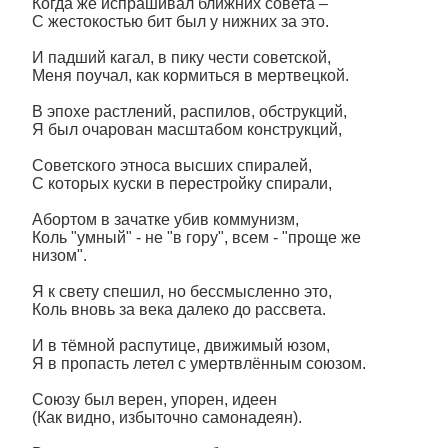
Когда же испрашивал ближних совета –
С жестокостью бит был у нижних за это.
И падший кагал, в пику чести советской,
Меня поучал, как кормиться в мертвецкой.
В эпохе растлений, распилов, обструкций,
Я был очарован масштабом конструкций,
Советского этноса высших спиралей,
С которых куски в перестройку спирали,
Абортом в зачатке убив коммунизм,
Коль "умный" - не "в гору", всем - "проще же
низом".
Я к свету спешил, но бессмысленно это,
Коль вновь за века далеко до рассвета.
И в тёмной распутице, движимый юзом,
Я в пропасть летел с умертвлённым союзом.
Союзу был верен, упорен, идеен
(Как видно, избыточно самонадеян).