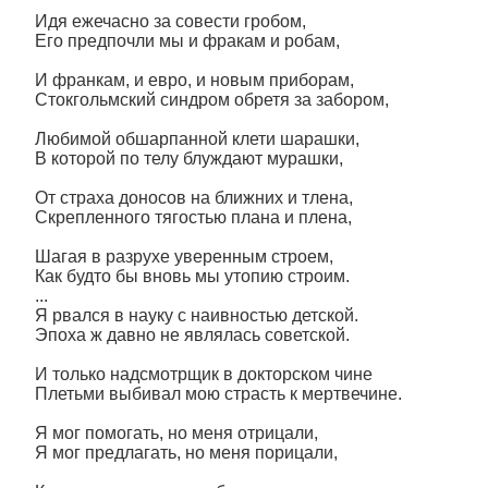
Идя ежечасно за совести гробом,
Его предпочли мы и фракам и робам,
И франкам, и евро, и новым приборам,
Стокгольмский синдром обретя за забором,
Любимой обшарпанной клети шарашки,
В которой по телу блуждают мурашки,
От страха доносов на ближних и тлена,
Скрепленного тягостью плана и плена,
Шагая в разрухе уверенным строем,
Как будто бы вновь мы утопию строим.
...
Я рвался в науку с наивностью детской.
Эпоха ж давно не являлась советской.
И только надсмотрщик в докторском чине
Плетьми выбивал мою страсть к мертвечине.
Я мог помогать, но меня отрицали,
Я мог предлагать, но меня порицали,