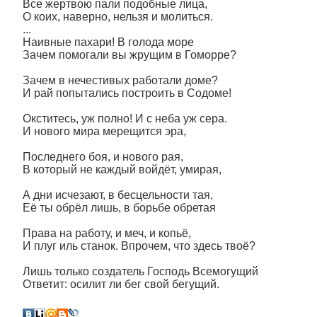
Все жертвою пали подобные лица,
О коих, наверно, нельзя и молиться.
...
Наивные пахари! В голода море
Зачем помогали вы жрущим в Гоморре?
Зачем в нечестивых работали доме?
И рай попытались построить в Содоме!
Окститесь, уж полно! И с неба уж сера.
И нового мира мерещится эра,
Последнего боя, и нового рая,
В который не каждый войдёт, умирая,
А дни исчезают, в бесцельности тая,
Её ты обрёл лишь, в борьбе обретая
Права на работу, и меч, и копьё,
И плуг иль станок. Впрочем, что здесь твоё?
Лишь только создатель Господь Всемогущий
Ответит: осилит ли бег свой бегущий.