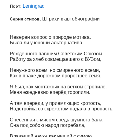
:
Leningrad
Поэт
: Штрихи к автобиографии
Серия стихов
...
Неверен вопрос о природе мотива.
Была ли у юноши альтернатива,
Рожденного павшим Советским Союзом,
Работу за хлеб совмещавшего с ВУЗом,
Ненужного всем, но смиренного всеми,
Как в прахе дорожном проросшее семя.
Я был, как монтажник на ветхом стропиле.
Меня ежедневно вперёд торопили.
А там впереди, у приемлющих кротость,
Надстройка со скрежетом падала в пропасть.
Снесённая с мясом средь шумного бала
Она под собою народ погребала,
Влачащий науку, как нищий с сумою...