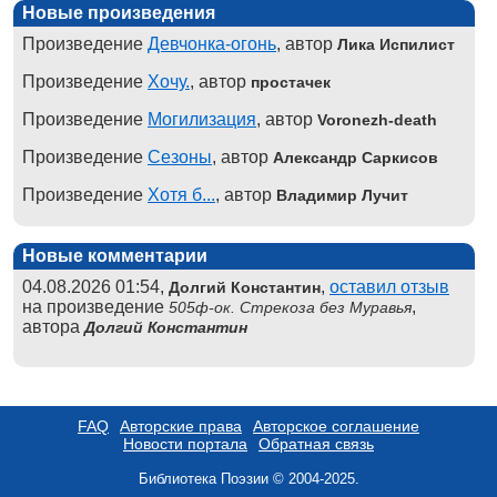
Новые произведения
Произведение
Девчонка-огонь
, автор
Лика Испилист
Произведение
Хочу.
, автор
простачек
Произведение
Могилизация
, автор
Voronezh-death
Произведение
Сезоны
, автор
Александр Саркисов
Произведение
Хотя б...
, автор
Владимир Лучит
Новые комментарии
04.08.2026 01:54,
,
оставил отзыв
Долгий Константин
на произведение
,
505ф-ок. Стрекоза без Муравья
автора
Долгий Константин
FAQ
Авторские права
Авторское соглашение
Новости портала
Обратная связь
Библиотека Поэзии © 2004-2025.