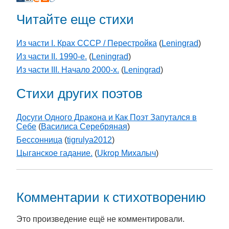
Читайте еще стихи
Из части I. Крах СССР / Перестройка
(
Leningrad
)
Из части II. 1990-е.
(
Leningrad
)
Из части III. Начало 2000-х.
(
Leningrad
)
Стихи других поэтов
Досуги Одного Дракона и Как Поэт Запутался в
Себе
(
Василиса Серебряная
)
Бессонница
(
tigrulya2012
)
Цыганское гадание.
(
Ukrop Михалыч
)
Комментарии к стихотворению
Это произведение ещё не комментировали.