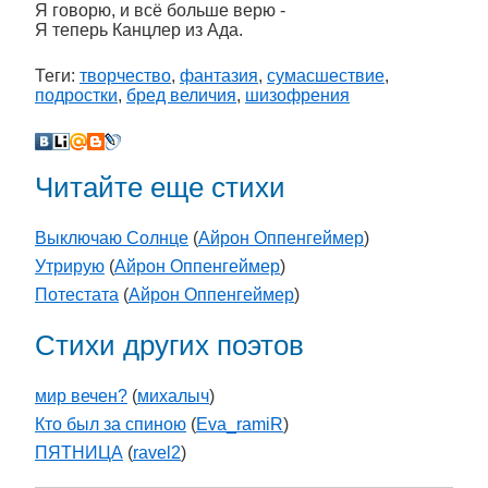
Я говорю, и всë больше верю -
Я теперь Канцлер из Ада.
Теги:
творчество
,
фантазия
,
сумасшествие
,
подростки
,
бред величия
,
шизофрения
Читайте еще стихи
Выключаю Солнце
(
Айрон Оппенгеймер
)
Утрирую
(
Айрон Оппенгеймер
)
Потестата
(
Айрон Оппенгеймер
)
Стихи других поэтов
мир вечен?
(
михалыч
)
Кто был за спиною
(
Eva_ramiR
)
ПЯТНИЦА
(
ravel2
)