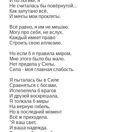
И по логике, я
Не считалась бы повëрнутой...
Как запутано всë,
И мечты мои прокляты.
Всë равно, я им не мешаю.
Могу про себя, не вслух.
Каждый имеет право
Строить свою иллюзию.
Но если б я правила миром,
Мне этого было бы мало.
Нет предела у Силы,
Сила - моя главная слабость.
Я пыталась бы в Силе
Сравняться с богами,
Испепеляла б врагов
И друзей воскрешала,
Я толкала б миры
На верную гибель,
Но в последний момент
Всë ж приходила.
"Я ваш свет,
И ваша надежда,