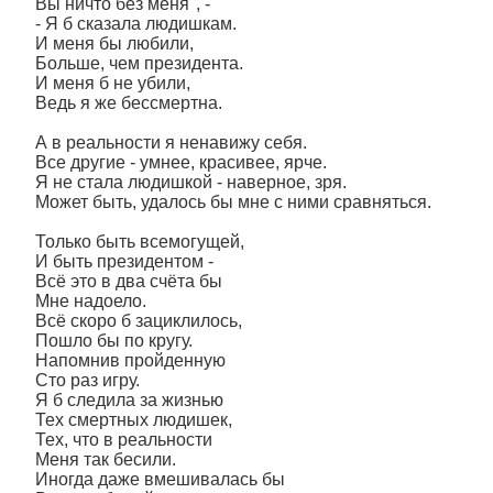
Вы ничто без меня", -
- Я б сказала людишкам.
И меня бы любили,
Больше, чем президента.
И меня б не убили,
Ведь я же бессмертна.
А в реальности я ненавижу себя.
Все другие - умнее, красивее, ярче.
Я не стала людишкой - наверное, зря.
Может быть, удалось бы мне с ними сравняться.
Только быть всемогущей,
И быть президентом -
Всë это в два счëта бы
Мне надоело.
Всë скоро б зациклилось,
Пошло бы по кругу.
Напомнив пройденную
Сто раз игру.
Я б следила за жизнью
Тех смертных людишек,
Тех, что в реальности
Меня так бесили.
Иногда даже вмешивалась бы