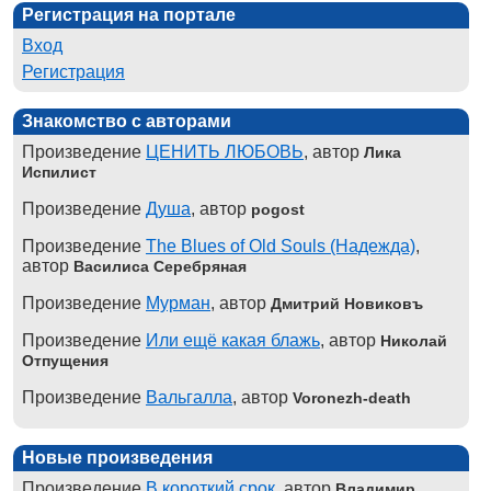
Регистрация на портале
Вход
Регистрация
Знакомство с авторами
Произведение
ЦЕНИТЬ ЛЮБОВЬ
, автор
Лика
Испилист
Произведение
Душа
, автор
pogost
Произведение
The Blues of Old Souls (Надежда)
,
автор
Василиса Серебряная
Произведение
Мурман
, автор
Дмитрий Новиковъ
Произведение
Или ещё какая блажь
, автор
Николай
Отпущения
Произведение
Вальгалла
, автор
Voronezh-death
Новые произведения
Произведение
В короткий срок
, автор
Владимир