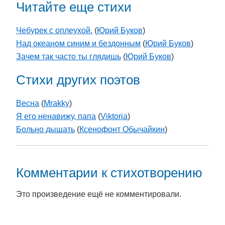
Читайте еще стихи
Чебурек с оплеухой.
(
Юрий Буков
)
Над океаном синим и бездонным
(
Юрий Буков
)
Зачем так часто ты глядишь
(
Юрий Буков
)
Стихи других поэтов
Весна
(
Mrakky
)
Я его ненавижу, папа
(
Viktoria
)
Больно дышать
(
Ксенофонт Обычайкин
)
Комментарии к стихотворению
Это произведение ещё не комментировали.