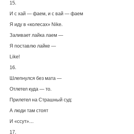
15.
И с хай — фаем, и с вай — фаем
Я иду в «колесах» Nike.
Заливает лайка лаем —
Я поставлю лайке —
Like!
16.
Шлепнулся без мата —
Отлетел куда — то.
Прилетел на Страшный суд:
А люди там стоят
И «ссут»…
17.