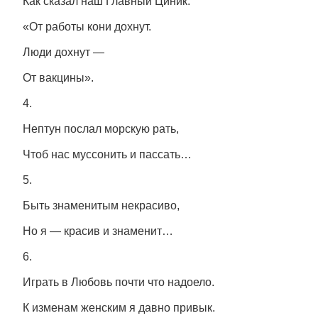
Как сказал наш Главный Циник:
«От работы кони дохнут.
Люди дохнут —
От вакцины».
4.
Нептун послал морскую рать,
Чтоб нас муссонить и пассать…
5.
Быть знаменитым некрасиво,
Но я — красив и знаменит…
6.
Играть в Любовь почти что надоело.
К изменам женским я давно привык.