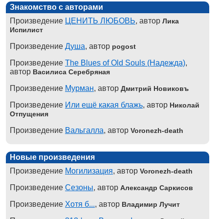
Знакомство с авторами
Произведение
ЦЕНИТЬ ЛЮБОВЬ
, автор
Лика
Испилист
Произведение
Душа
, автор
pogost
Произведение
The Blues of Old Souls (Надежда)
,
автор
Василиса Серебряная
Произведение
Мурман
, автор
Дмитрий Новиковъ
Произведение
Или ещё какая блажь
, автор
Николай
Отпущения
Произведение
Вальгалла
, автор
Voronezh-death
Новые произведения
Произведение
Могилизация
, автор
Voronezh-death
Произведение
Сезоны
, автор
Александр Саркисов
Произведение
Хотя б...
, автор
Владимир Лучит